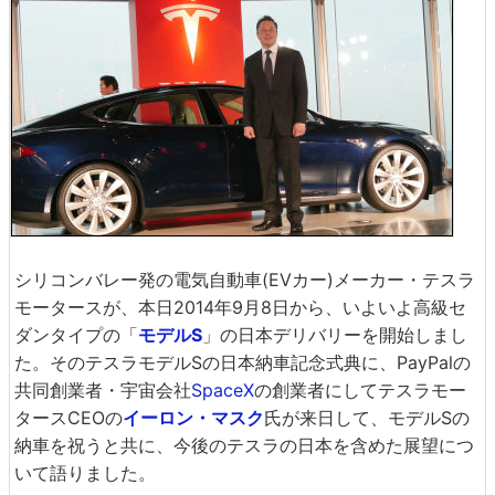
シリコンバレー発の電気自動車(EVカー)メーカー・テスラ
モータースが、本日2014年9月8日から、いよいよ高級セ
ダンタイプの「
モデルS
」の日本デリバリーを開始しまし
た。そのテスラモデルSの日本納車記念式典に、PayPalの
共同創業者・宇宙会社
SpaceX
の創業者にしてテスラモー
タースCEOの
イーロン・マスク
氏が来日して、モデルSの
納車を祝うと共に、今後のテスラの日本を含めた展望につ
いて語りました。