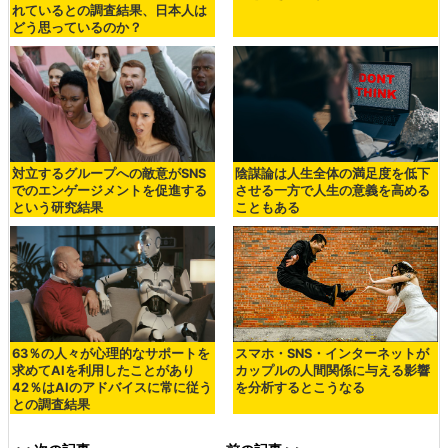
れているとの調査結果、日本人は
どう思っているのか？
対立するグループへの敵意がSNS
陰謀論は人生全体の満足度を低下
でのエンゲージメントを促進する
させる一方で人生の意義を高める
という研究結果
こともある
63％の人々が心理的なサポートを
スマホ・SNS・インターネットが
求めてAIを利用したことがあり
カップルの人間関係に与える影響
42％はAIのアドバイスに常に従う
を分析するとこうなる
との調査結果