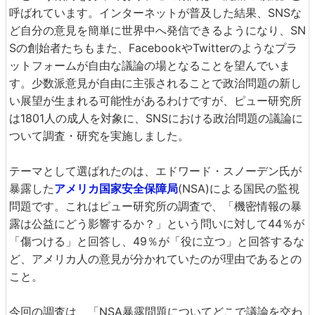
呼ばれています。インターネットが普及した結果、SNSな
ど自分の意見を簡単に世界中へ発信できるようになり、SN
Sの創始者たちもまた、FacebookやTwitterのようなプラ
ットフォームが自由な議論の場となることを望んでいま
す。少数派意見が自由に主張されることで政治問題の新し
い展望が生まれる可能性があるわけですが、ピュー研究所
は1801人の成人を対象に、SNSにおける政治問題の議論に
ついて調査・研究を実施しました。
テーマとして選ばれたのは、エドワード・スノーデン氏が
暴露した
アメリカ国家安全保障局
(NSA)による国民の監視
問題です。これはピュー研究所の調査で、「機密情報の暴
露は公益にどう影響するか？」という問いに対して44％が
「傷つける」と回答し、49％が「役に立つ」と回答するな
ど、アメリカ人の意見が分かれていたのが理由であるとの
こと。
今回の調査は、「NSA暴露問題についてどこで議論を交わ