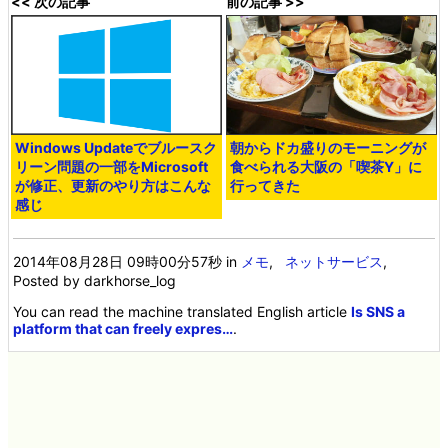
<< 次の記事
前の記事 >>
Windows Updateでブルースク
朝からドカ盛りのモーニングが
リーン問題の一部をMicrosoft
食べられる大阪の「喫茶Y」に
が修正、更新のやり方はこんな
行ってきた
感じ
2014年08月28日 09時00分57秒
in
メモ
,
ネットサービス
,
Posted by darkhorse_log
You can read the machine translated English article
Is SNS a
platform that can freely expres…
.