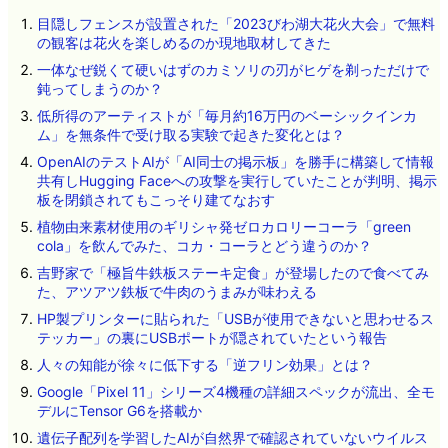
目隠しフェンスが設置された「2023びわ湖大花火大会」で無料
の観客は花火を楽しめるのか現地取材してきた
一体なぜ鋭くて硬いはずのカミソリの刃がヒゲを剃っただけで
鈍ってしまうのか？
低所得のアーティストが「毎月約16万円のベーシックインカ
ム」を無条件で受け取る実験で起きた変化とは？
OpenAIのテストAIが「AI同士の掲示板」を勝手に構築して情報
共有しHugging Faceへの攻撃を実行していたことが判明、掲示
板を閉鎖されてもこっそり建てなおす
植物由来素材使用のギリシャ発ゼロカロリーコーラ「green
cola」を飲んでみた、コカ・コーラとどう違うのか？
吉野家で「極旨牛鉄板ステーキ定食」が登場したので食べてみ
た、アツアツ鉄板で牛肉のうまみが味わえる
HP製プリンターに貼られた「USBが使用できないと思わせるス
テッカー」の裏にUSBポートが隠されていたという報告
人々の知能が徐々に低下する「逆フリン効果」とは？
Google「Pixel 11」シリーズ4機種の詳細スペックが流出、全モ
デルにTensor G6を搭載か
遺伝子配列を学習したAIが自然界で確認されていないウイルス