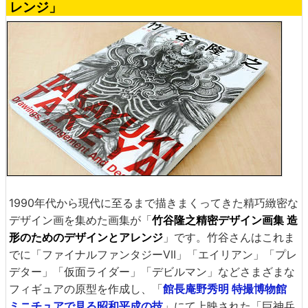
レンジ」
1990年代から現代に至るまで描きまくってきた精巧緻密な
デザイン画を集めた画集が「
竹谷隆之精密デザイン画集 造
形のためのデザインとアレンジ
」です。竹谷さんはこれま
でに「ファイナルファンタジーVII」「エイリアン」「プレ
デター」「仮面ライダー」「デビルマン」などさまざまな
フィギュアの原型を作成し、「
館長庵野秀明 特撮博物館
ミニチュアで見る昭和平成の技
」にて上映された「巨神兵