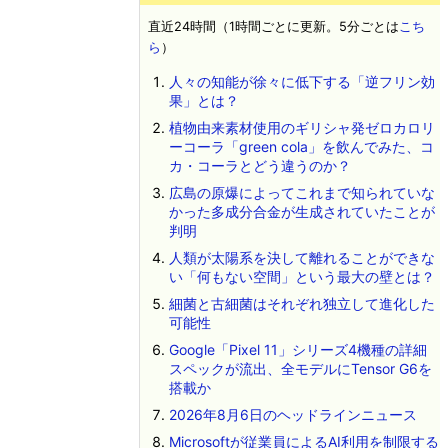
直近24時間（1時間ごとに更新。5分ごとは
こち
ら
）
人々の知能が徐々に低下する「逆フリン効
果」とは？
植物由来素材使用のギリシャ発ゼロカロリ
ーコーラ「green cola」を飲んでみた、コ
カ・コーラとどう違うのか？
広島の原爆によってこれまで知られていな
かった多成分合金が生成されていたことが
判明
人類が太陽系を決して離れることができな
い「何もない空間」という最大の壁とは？
細菌と古細菌はそれぞれ独立して進化した
可能性
Google「Pixel 11」シリーズ4機種の詳細
スペックが流出、全モデルにTensor G6を
搭載か
2026年8月6日のヘッドラインニュース
Microsoftが従業員によるAI利用を制限する