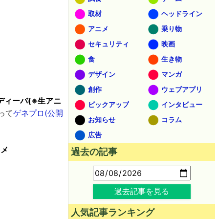
取材
ヘッドライン
アニメ
乗り物
セキュリティ
映画
食
生き物
デザイン
マンガ
創作
ウェブアプリ
ディーバ(※生アニ
ピックアップ
インタビュー
って
ゲネプロ(公開
お知らせ
コラム
広告
ニメ
過去の記事
過去記事を見る
人気記事ランキング