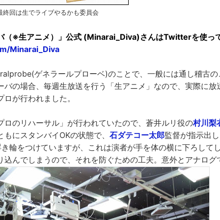
）最終回は生でライブやるかも委員会
※生アニメ）」公式 (Minarai_Diva)さんはTwitterを使
com/Minarai_Diva
eralprobe(ゲネラールプローベ)のことで、一般には通し稽古
ーバの場合、毎週生放送を行う「生アニメ」なので、実際に放
プロが行われました。
プロのリハーサル」が行われていたので、蒼井ルリ役の
村川梨
ともにスタンバイOKの状態で、
石ダテコー太郎
監督が指示出し
浮き輪をつけていますが、これは演者が手を体の横に下ろして
り込んでしまうので、それを防ぐための工夫。意外とアナログ