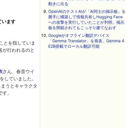
動きに出る
OpenAIのテストAIが「AI同士の掲示板」を
勝手に構築して情報共有しHugging Face
っています
への攻撃を実行していたことが判明、掲示
板を閉鎖されてもこっそり建てなおす
Googleがオフライン翻訳デバイス
「Gemma Translator」を発表、Gemma 4
のことを指していま
E2B搭載でローカル翻訳可能
送が行われるのと
衣
さん、春音ウイ
をしていました。
しまうとキャラクタ
です。