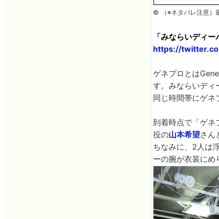
© （※ネタバレ注意
「みならいディーバ（
https://twitter.
ゲネプロとはGen
す。みならいディ
同じ時間帯にゲネ
到着時点で「ゲネ
役の
山本希望
さん
ちなみに、2人は
ーの腕が衣装にめ