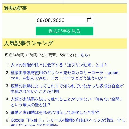
過去の記事
過去記事を見る
人気記事ランキング
直近24時間（1時間ごとに更新。5分ごとは
こちら
）
人々の知能が徐々に低下する「逆フリン効果」とは？
植物由来素材使用のギリシャ発ゼロカロリーコーラ「green
cola」を飲んでみた、コカ・コーラとどう違うのか？
広島の原爆によってこれまで知られていなかった多成分合金が
生成されていたことが判明
人類が太陽系を決して離れることができない「何もない空間」
という最大の壁とは？
細菌と古細菌はそれぞれ独立して進化した可能性
Google「Pixel 11」シリーズ4機種の詳細スペックが流出、全モ
デルにTensor G6を搭載か