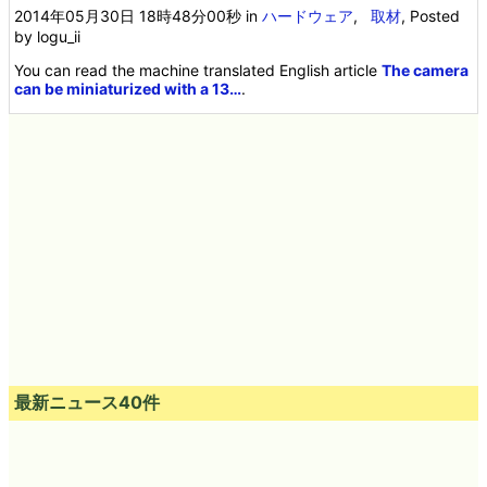
2014年05月30日 18時48分00秒
in
ハードウェア
,
取材
, Posted
by logu_ii
You can read the machine translated English article
The camera
can be miniaturized with a 13…
.
最新ニュース40件