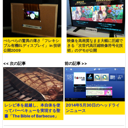
ぺらぺらの驚異の薄さ「フレキシ
映像を高画質なまま大幅に圧縮で
ブル有機ELディスプレイ」 in 技研
きる「次世代高圧縮映像符号化技
公開2009
術」のデモが公開
<< 次の記事
前の記事 >>
レシピ本を超越し、本自体を使
2014年5月30日のヘッドライ
ってバーベキューを実現する聖
ンニュース
書「The Bible of Barbecue」