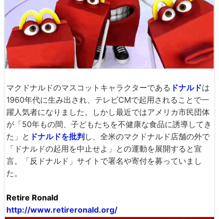
マクドナルドのマスコットキャラクターである
ドナルド
は
1960年代に生み出され、テレビCMで起用されることで一
躍人気者になりました。しかし最近ではアメリカ市民団体
が「50年もの間、子どもたちを不健康な食品に誘導してき
た」と
ドナルドを批判
し、全米のマクドナルド店舗の外で
「ドナルドの起用を中止せよ」との運動を展開すると宣
言。「反ドナルド」サイトで署名や寄付を募っていまし
た。
Retire Ronald
http://www.retireronald.org/