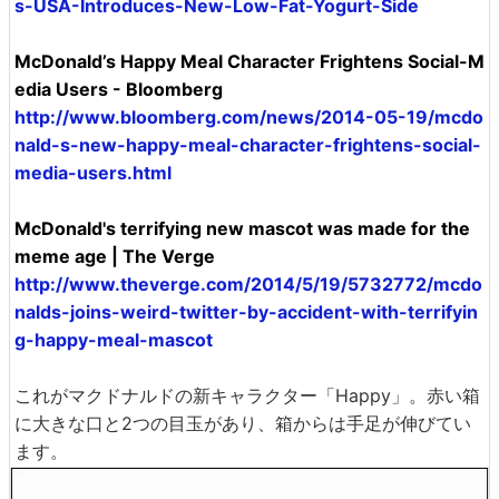
s-USA-Introduces-New-Low-Fat-Yogurt-Side
McDonald’s Happy Meal Character Frightens Social-M
edia Users - Bloomberg
http://www.bloomberg.com/news/2014-05-19/mcdo
nald-s-new-happy-meal-character-frightens-social-
media-users.html
McDonald's terrifying new mascot was made for the
meme age | The Verge
http://www.theverge.com/2014/5/19/5732772/mcdo
nalds-joins-weird-twitter-by-accident-with-terrifyin
g-happy-meal-mascot
これがマクドナルドの新キャラクター「Happy」。赤い箱
に大きな口と2つの目玉があり、箱からは手足が伸びてい
ます。