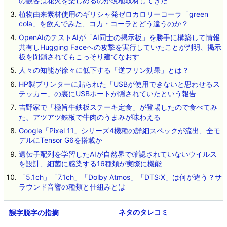
の観客は花火を楽しめるのか現地取材してきた
植物由来素材使用のギリシャ発ゼロカロリーコーラ「green
cola」を飲んでみた、コカ・コーラとどう違うのか？
OpenAIのテストAIが「AI同士の掲示板」を勝手に構築して情報
共有しHugging Faceへの攻撃を実行していたことが判明、掲示
板を閉鎖されてもこっそり建てなおす
人々の知能が徐々に低下する「逆フリン効果」とは？
HP製プリンターに貼られた「USBが使用できないと思わせるス
テッカー」の裏にUSBポートが隠されていたという報告
吉野家で「極旨牛鉄板ステーキ定食」が登場したので食べてみ
た、アツアツ鉄板で牛肉のうまみが味わえる
Google「Pixel 11」シリーズ4機種の詳細スペックが流出、全モ
デルにTensor G6を搭載か
遺伝子配列を学習したAIが自然界で確認されていないウイルス
を設計、細菌に感染する16種類が実際に機能
「5.1ch」「7.1ch」「Dolby Atmos」「DTS:X」は何が違う？サ
ラウンド音響の種類と仕組みとは
ネタのタレコミ