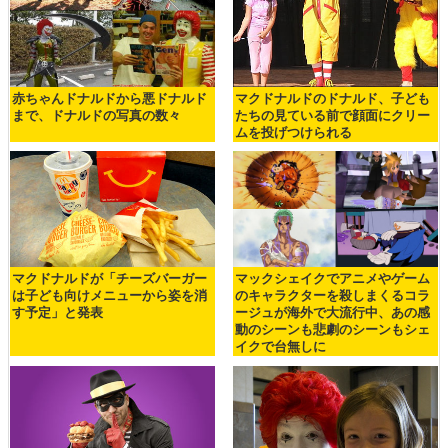
赤ちゃんドナルドから悪ドナルド
マクドナルドのドナルド、子ども
まで、ドナルドの写真の数々
たちの見ている前で顔面にクリー
ムを投げつけられる
マクドナルドが「チーズバーガー
マックシェイクでアニメやゲーム
は子ども向けメニューから姿を消
のキャラクターを殺しまくるコラ
す予定」と発表
ージュが海外で大流行中、あの感
動のシーンも悲劇のシーンもシェ
イクで台無しに