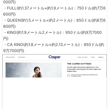
今のところアメリカ国外への発送は行っていませんが、送
料は無料でニューヨーク市内なら当日で到着し、市外でも
5日で入手することができます。
なお、Casperの価格は以下のようになっています。
・TWIN(約1メートル×約1.9メートル)：500ドル(約5万100
0円)
・TWIN XL(約1メートル×約2メートル)：600ドル(約6万1