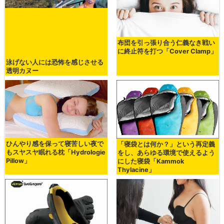
ZINE
強力磁石を使って空中浮遊するベッドを自作 - GIGAZINE
よく眠るための12の方法 - GIGAZINE
10～15倍も高速にエアーマットレスや空気枕へ空気を入れ
ることができる「Windcatcher」 - GIGAZINE
400人が自ら将棋倒しに、やたらハイテンションなマット
レスドミノ世界記録達成の様子 - GIGAZINE
約1億円を隠していたマットレスを誤って捨ててしまう - G
IGAZINE
・関連コンテンツ