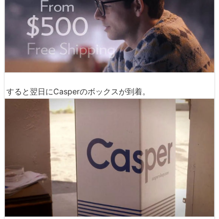
Casperは40日間の体験使用が可能。体に合わないマット
レスを購入してしまって仕方なく使う、という心配から解
放されます。
最安値は「TWIN」の500ドル(約5万1000円)で販売してお
り、送料は無料。ということでさっそく男性は申し込みを
行います。