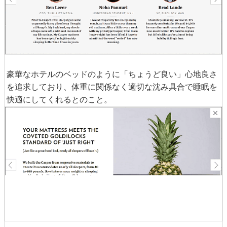
Casperは度重なるヒューマンテストを経て設計されていま
す。イスに座りっぱなしで常に背中に痛みを感じていた
Th
rillist Media
のベン・レラーCEOは、Casperで眠るように
なってからは痛みが解消されたとコメント。学生テスター
は「休息の本当の意味がわかった」とCasperの良さを実感
し、普段4000ドル(約40万円)のマットレスを使っていた
男性は「Casperの方が明らかに心地良い、驚きだ」と話し
ました。