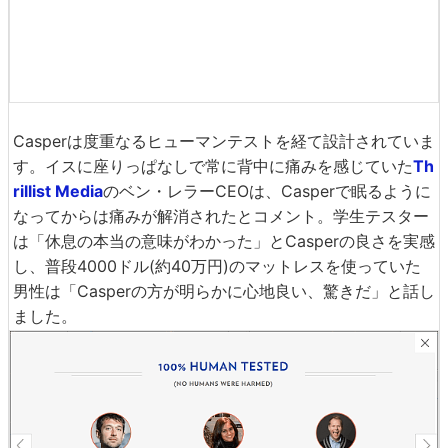
Casperは低反発性で優れた衝撃吸収能力を持つ
メモリフォ
ーム
と伸縮性に富んだ
ラテックス
を使用したマットレス。
寝転んだときに肩からお尻にかけての圧力が緩和される設
計になっていて、人間の輪郭を適切にサポートでき、まる
で「雲の上」で眠るような心地良さとのこと。
1.5インチ(3.81cm)のラテックス層がメモリフォームの層と
合わさることで、眠っている間に人の体温をクールに保
ち、熱くなりすぎないように設計されています。