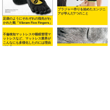
布団を引っ張り合う仁義なき戦い
に終止符を打つ「Cover Clamp」
泳げない人には恐怖を感じさせる
透明カヌー
ひんやり感を保って寝苦しい夜で
「寝袋とは何か？」という再定義
もスヤスヤ眠れる枕「Hydrologie
をし、あらゆる環境で使えるよう
Pillow」
にした寝袋「Kammok
Thylacine」