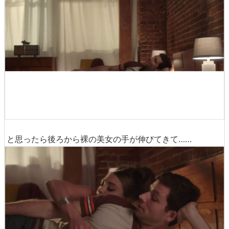
ベッドにCasperをセットした男性は……
うれしさのあまりダイブ。
やわらかすぎず、固すぎない「
Just Right(ちょうど良
い)
」を実現したマットレスにご満悦の様子。