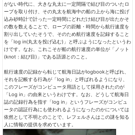
がない時代に、大きな丸太に一定間隔で結び目のついたロ
ープを取り付け、その丸太を航海中の船の上から海に投げ
込み砂時計で計った一定時間にどれだけ結び目が出たかそ
の数を数えることで、ロープの距離・時間から航行速度を
割り出していたそうで、そのため航行速度を記録すること
を「log in(丸太を投げ込む)」と呼ぶようになったというわ
けです。なお、これこそが船の航行速度の単位が「ノット
(knot：結び目)」である語源とのこと。
航行速度の記録から転じて航海日誌がlogbookと呼ばれ、
それを記帳する行為が「log in」と呼ばれるようになり、
このフレーズがコンピュータ用語として採用されたのが
「Log in」の由来というわけです。なお、どうして航海日
誌の記録行為を指す「log in」というフレーズがコンピュ
ータの認証行為にも使われるようになったのかについては
依然として不明とのことで、レフェルさんはこの謎を知る
人に情報の提供を求めています。