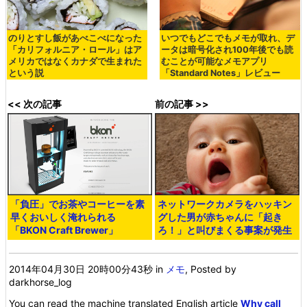
のりとすし飯があべこべになった
いつでもどこでもメモが取れ、デ
「カリフォルニア・ロール」はア
ータは暗号化され100年後でも読
メリカではなくカナダで生まれた
むことが可能なメモアプリ
という説
「Standard Notes」レビュー
<< 次の記事
前の記事 >>
「負圧」でお茶やコーヒーを素
ネットワークカメラをハッキン
早くおいしく淹れられる
グした男が赤ちゃんに「起き
「BKON Craft Brewer」
ろ！」と叫びまくる事案が発生
2014年04月30日 20時00分43秒
in
メモ
, Posted by
darkhorse_log
You can read the machine translated English article
Why call