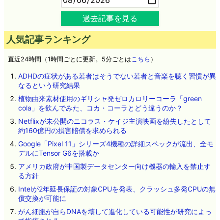
過去記事を見る
人気記事ランキング
直近24時間（1時間ごとに更新。5分ごとは
こちら
）
ADHDの症状がある若者はそうでない若者と音楽を聴く習慣が異
なるという研究結果
植物由来素材使用のギリシャ発ゼロカロリーコーラ「green
cola」を飲んでみた、コカ・コーラとどう違うのか？
Netflixが未公開のニコラス・ケイジ主演映画を紛失したとして
約160億円の損害賠償を求められる
Google「Pixel 11」シリーズ4機種の詳細スペックが流出、全モ
デルにTensor G6を搭載か
アメリカ政府が中国製データセンター向け機器の輸入を禁止す
る方針
Intelが2年延長保証の対象CPUを発表、クラッシュ多発CPUの無
償交換が可能に
がん細胞が自らDNAを壊して進化している可能性が研究によっ