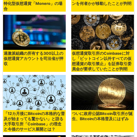
特化型仮想通貨「Monero」の場
ンを何者かが移動したことが判明
合
過激派組織の所有する300以上の
仮想通貨取引所のCoinbaseに対
仮想通貨アカウントを司法省が押
し「ビットコイン以外すべての仮
収
想通貨の取引禁止」を証券取引委
員会が要求していたことが判明
「12カ月後にBitcoinの本格的な普
ついに政府公認Bitcoin取引所が誕
及が始まっても驚かない」と語る
生、Bitcoinの本格普及にはずみ
大手取引所「Coinbase」の理念
と今後のサービス展開とは？