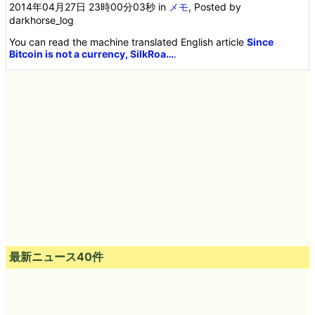
2014年04月27日 23時00分03秒
in
メモ
, Posted by
darkhorse_log
You can read the machine translated English article
Since
Bitcoin is not a currency, SilkRoa…
.
最新ニュース40件