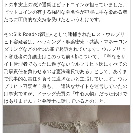
トの事実上の決済通貨はビットコインが担っていました。
ビットコインの有する強固な匿名性が犯罪に手を染める者
たちに圧倒的な支持を受けたというわけです。
そのSilk Roadの管理人として逮捕されたロス・ウルブリ
ヒト容疑者は、ハッキング・麻薬密売・共謀・マネーロン
ダリングなどの4つの罪で起訴されています。ウルブリヒ
ト容疑者の弁護士はこのうち前3者について、「単なるサ
イト管理者であったに過ぎないウルブリヒト氏にすべての
刑事責任を負わせるのは憲法違反である」として、あくま
で民事的な責任を負うに過ぎないと主張しています。ウル
ブリヒト容疑者自身も、「違法なサイトを運営していたの
は事実ですが、ドラッグ売買の『中心人物』だったわけで
はありません」と弁護士に話しているとのこと。