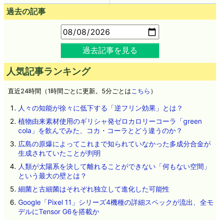
過去の記事
過去記事を見る
人気記事ランキング
直近24時間（1時間ごとに更新。5分ごとは
こちら
）
人々の知能が徐々に低下する「逆フリン効果」とは？
植物由来素材使用のギリシャ発ゼロカロリーコーラ「green
cola」を飲んでみた、コカ・コーラとどう違うのか？
広島の原爆によってこれまで知られていなかった多成分合金が
生成されていたことが判明
人類が太陽系を決して離れることができない「何もない空間」
という最大の壁とは？
細菌と古細菌はそれぞれ独立して進化した可能性
Google「Pixel 11」シリーズ4機種の詳細スペックが流出、全モ
デルにTensor G6を搭載か