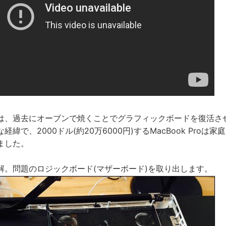
は、過去にオーブンで焼くことでグラフィックボードを復活さ
緯で、2000ドル(約20万6000円)するMacBook Proは
ました。
解。問題のロジックボード(マザーボード)を取り出します。