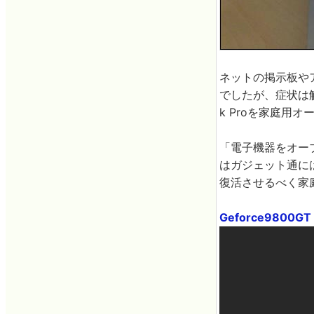
ネットの掲示板や
でしたが、症状は
k Proを家庭用
「電子機器をオー
はガジェット通に
復活させるべく家
Geforce9800