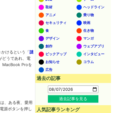
取材
ヘッドライン
アニメ
乗り物
セキュリティ
映画
食
生き物
デザイン
マンガ
創作
ウェブアプリ
きかけるという「
謎
ピックアップ
インタビュー
がどうであれ、電
お知らせ
コラム
Book Proを
広告
過去の記事
過去記事を見る
んは、ある夜、愛用
。電源ボタンを押し
人気記事ランキング