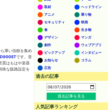
取材
ヘッドライン
アニメ
乗り物
セキュリティ
映画
食
生き物
デザイン
マンガ
創作
ウェブアプリ
から厚い信頼を集め
ピックアップ
インタビュー
D900ST
です。音
お知らせ
コラム
音質はもはや楽器
広告
特殊な販路設定を
過去の記事
過去記事を見る
人気記事ランキング