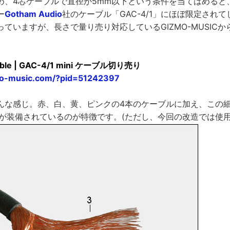
め、4芯ケーブルで直径が5mm以下という条件を当てはめると
ー
Gotham Audio
社のケーブル「GAC-4/1」にほぼ限定され
ていますが、長さで量り売り対応しているGIZMO-MUSIC
cable | GAC-4/1 mini ケーブル切り売り
mo-music.com/?pid=51242397
んな感じ。赤、白、黄、ピンクの4本のケーブルに加え、この
3)が装備されているのが特徴です。(ただし、今回の改造では使