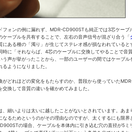
フォンの例に漏れず、MDR-CD900STも純正では3芯ケー
のケーブルを共有することで、左右の音声信号が混ざり合う「
質にある種の「濁り」が生じてステレオ感が損なわれていると
同時に「それならば、4芯のケーブルに交換してやることで音
いう声が挙がったことから、一部のユーザーの間ではケーブル
れるようになりました。
がどれほどの変化をもたらすのか、普段から使っていたMDR-C
を交換して音質の違いを確かめてみました。
は、細いよりは太いに越したことがないとされています。あま
になるためというのがその理由なのですが、太くするにも限界
CD900STの場合、ケーブルを本体内に引き込む穴の直径が5