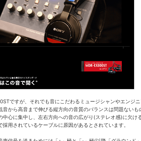
900STですが、それでも音にこだわるミュージシャンやエンジ
低音から高音まで伸びる縦方向の音質のバランスは問題ないも
の中心に集中し、左右方向への音の広がり(ステレオ感)に欠け
で採用されているケーブルに原因があるとされています。
音声信号を送るためには「+」極と「-」極(以降「グラウンド」