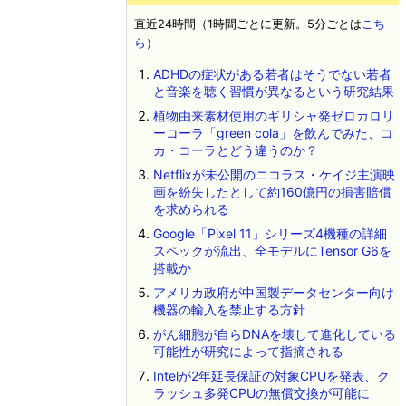
直近24時間（1時間ごとに更新。5分ごとは
こち
ら
）
ADHDの症状がある若者はそうでない若者
と音楽を聴く習慣が異なるという研究結果
植物由来素材使用のギリシャ発ゼロカロリ
ーコーラ「green cola」を飲んでみた、コ
カ・コーラとどう違うのか？
Netflixが未公開のニコラス・ケイジ主演映
画を紛失したとして約160億円の損害賠償
を求められる
Google「Pixel 11」シリーズ4機種の詳細
スペックが流出、全モデルにTensor G6を
搭載か
アメリカ政府が中国製データセンター向け
機器の輸入を禁止する方針
がん細胞が自らDNAを壊して進化している
可能性が研究によって指摘される
Intelが2年延長保証の対象CPUを発表、ク
ラッシュ多発CPUの無償交換が可能に