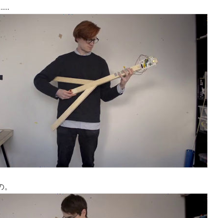
……
の。