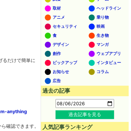
取材
ヘッドライン
アニメ
乗り物
セキュリティ
映画
食
生き物
デザイン
マンガ
創作
ウェブアプリ
げるだけで簡単に
ピックアップ
インタビュー
お知らせ
コラム
広告
過去の記事
om-anything
過去記事を見る
から確認できます。
人気記事ランキング