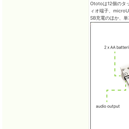
Ototoは12個
ィオ端子、micr
SB充電のほか、