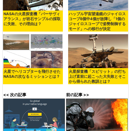
NASAの火星探査機「パーサヴィ
ハッブル宇宙望遠鏡のジャイロス
アランス」が岩石サンプルの採取
コープ6個中4個が故障し「1個の
に失敗、その理由は？
ジャイロスコープで姿勢制御する
モード」への移行が決定
火星でヘリコプターを飛行させた
火星探査機「スピリット」の打ち
NASAの次なるミッションとは？
上げ直前に起こった大失敗とそこ
から得られた教訓とは？
<< 次の記事
前の記事 >>