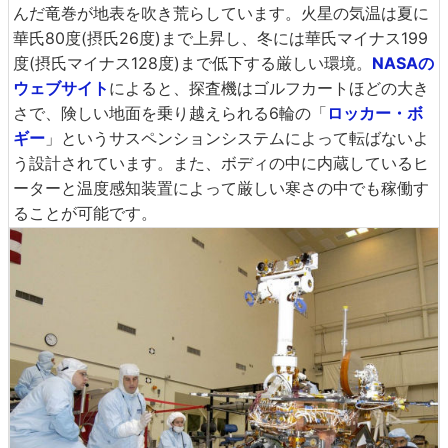
んだ竜巻が地表を吹き荒らしています。火星の気温は夏に
華氏80度(摂氏26度)まで上昇し、冬には華氏マイナス199
度(摂氏マイナス128度)まで低下する厳しい環境。
NASAの
ウェブサイト
によると、探査機はゴルフカートほどの大き
さで、険しい地面を乗り越えられる6輪の「
ロッカー・ボ
ギー
」というサスペンションシステムによって転ばないよ
う設計されています。また、ボディの中に内蔵しているヒ
ーターと温度感知装置によって厳しい寒さの中でも稼働す
ることが可能です。