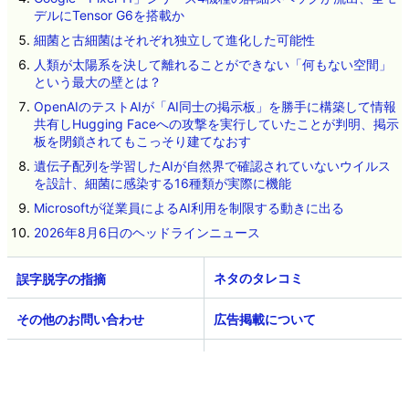
デルにTensor G6を搭載か
細菌と古細菌はそれぞれ独立して進化した可能性
人類が太陽系を決して離れることができない「何もない空間」
という最大の壁とは？
OpenAIのテストAIが「AI同士の掲示板」を勝手に構築して情報
共有しHugging Faceへの攻撃を実行していたことが判明、掲示
板を閉鎖されてもこっそり建てなおす
遺伝子配列を学習したAIが自然界で確認されていないウイルス
を設計、細菌に感染する16種類が実際に機能
Microsoftが従業員によるAI利用を制限する動きに出る
2026年8月6日のヘッドラインニュース
ネタのタレコミ
その他のお問い合わせ
広告掲載について
GIGAZINEについて
採用情報