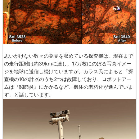
思いがけない数々の発見を収めている探査機は、現在まで
の走行距離は約39kmに達し、17万枚にのぼる写真イメー
ジを地球に送信し続けていますが、カラス氏によると「探
査機の10の計器のうち2つは故障しており、ロボットアー
ムは『関節炎』にかかるなど、機体の老朽化が進んでいま
す」と話しています。