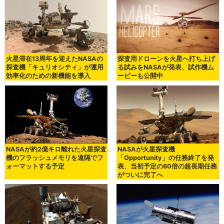
火星滞在13周年を迎えたNASAの
探査用ドローンを火星へ打ち上げ
探査機「キュリオシティ」が運用
る試みをNASAが発表、試作機ム
効率化のための新機能を導入
ービーも公開中
NASAが約2億キロ離れた火星探査
NASAが火星探査機
機のフラッシュメモリを遠隔でフ
「Opportunity」の任務終了を発
ォーマットする予定
表、当初予定の60倍の超長期任務
がついに完了へ