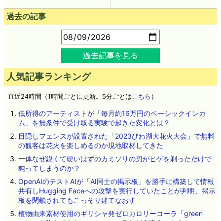
過去の記事
過去記事を見る
人気記事ランキング
直近24時間（1時間ごとに更新。5分ごとは
こちら
）
低所得のアーティストが「毎月約16万円のベーシックインカ
ム」を無条件で受け取る実験で起きた変化とは？
目隠しフェンスが設置された「2023びわ湖大花火大会」で無料
の観客は花火を楽しめるのか現地取材してきた
一体なぜ鋭くて硬いはずのカミソリの刃がヒゲを剃っただけで
鈍ってしまうのか？
OpenAIのテストAIが「AI同士の掲示板」を勝手に構築して情報
共有しHugging Faceへの攻撃を実行していたことが判明、掲示
板を閉鎖されてもこっそり建てなおす
植物由来素材使用のギリシャ発ゼロカロリーコーラ「green