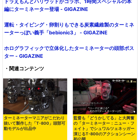
ドラえもんとハリウッドがコラボ、1時間スペシャルの本
編にターミネーター登場 - GIGAZINE
運転・タイピング・卵割りもできる炭素繊維製のターミネ
ーターっぽい義手「bebionic3」 - GIGAZINE
ホログラフィックで立体化したターミネーターの頭部ポス
ター - GIGAZINE
・関連コンテンツ
ターミネーターマニアがこだわり
監督も「どうかしてる」と大興奮
抜いて製作した「T-800」頭部可
の「ターミネーター：ニュー・フ
動モデルが出品中
ェイト」でシュワルツェネッガー
演じるT-800のアクションシーン
初公開