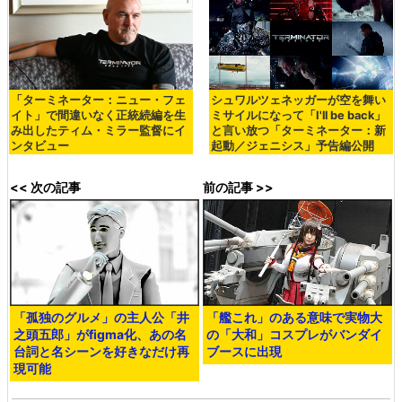
「ターミネーター：ニュー・フェ
シュワルツェネッガーが空を舞い
イト」で間違いなく正統続編を生
ミサイルになって「I'll be back」
み出したティム・ミラー監督にイ
と言い放つ「ターミネーター：新
ンタビュー
起動／ジェニシス」予告編公開
<< 次の記事
前の記事 >>
「孤独のグルメ」の主人公「井
「艦これ」のある意味で実物大
之頭五郎」がfigma化、あの名
の「大和」コスプレがバンダイ
台詞と名シーンを好きなだけ再
ブースに出現
現可能