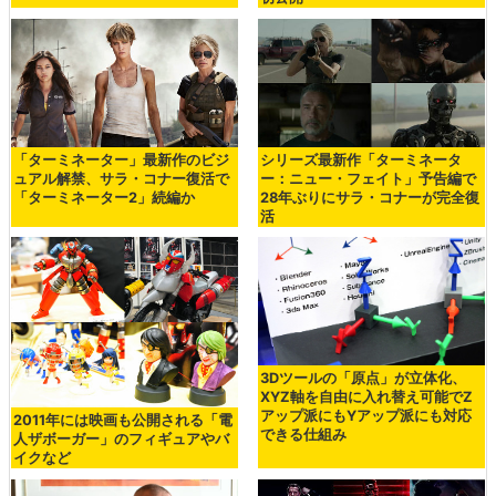
「ターミネーター」最新作のビジ
シリーズ最新作「ターミネータ
ュアル解禁、サラ・コナー復活で
ー：ニュー・フェイト」予告編で
「ターミネーター2」続編か
28年ぶりにサラ・コナーが完全復
活
3Dツールの「原点」が立体化、
XYZ軸を自由に入れ替え可能でZ
アップ派にもYアップ派にも対応
2011年には映画も公開される「電
できる仕組み
人ザボーガー」のフィギュアやバ
イクなど