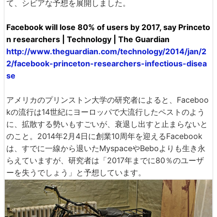
て、シビアな予想を展開しました。
Facebook will lose 80% of users by 2017, say Princeto
n researchers | Technology | The Guardian
http://www.theguardian.com/technology/2014/jan/2
2/facebook-princeton-researchers-infectious-disea
se
アメリカのプリンストン大学の研究者によると、Faceboo
kの流行は14世紀にヨーロッパで大流行したペストのよう
に、拡散する勢いもすごいが、衰退し出すと止まらないと
のこと。2014年2月4日に創業10周年を迎えるFacebook
は、すでに一線から退いたMyspaceやBeboよりも生き永
らえていますが、研究者は「2017年までに80％のユーザ
ーを失うでしょう」と予想しています。