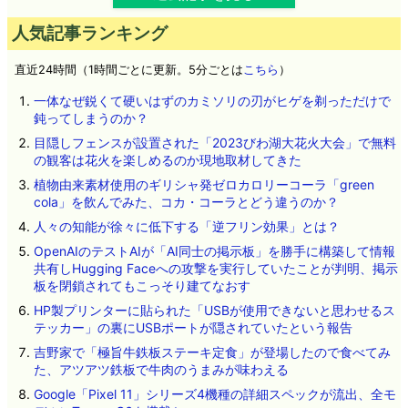
人気記事ランキング
直近24時間（1時間ごとに更新。5分ごとは
こちら
）
一体なぜ鋭くて硬いはずのカミソリの刃がヒゲを剃っただけで
鈍ってしまうのか？
目隠しフェンスが設置された「2023びわ湖大花火大会」で無料
の観客は花火を楽しめるのか現地取材してきた
植物由来素材使用のギリシャ発ゼロカロリーコーラ「green
cola」を飲んでみた、コカ・コーラとどう違うのか？
人々の知能が徐々に低下する「逆フリン効果」とは？
OpenAIのテストAIが「AI同士の掲示板」を勝手に構築して情報
共有しHugging Faceへの攻撃を実行していたことが判明、掲示
板を閉鎖されてもこっそり建てなおす
HP製プリンターに貼られた「USBが使用できないと思わせるス
テッカー」の裏にUSBポートが隠されていたという報告
吉野家で「極旨牛鉄板ステーキ定食」が登場したので食べてみ
た、アツアツ鉄板で牛肉のうまみが味わえる
Google「Pixel 11」シリーズ4機種の詳細スペックが流出、全モ