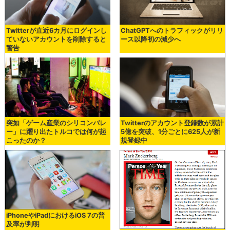
Twitterが直近6カ月にログインし
ChatGPTへのトラフィックがリリ
ていないアカウントを削除すると
ース以降初の減少へ
警告
突如「ゲーム産業のシリコンバレ
Twitterのアカウント登録数が累計
ー」に躍り出たトルコでは何が起
5億を突破、1分ごとに625人が新
こったのか？
規登録中
iPhoneやiPadにおけるiOS 7の普
及率が判明