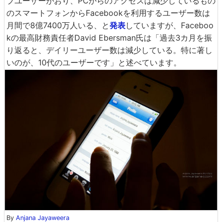
ブユーザーがおり、PCからのアクセスは減少しているもの
のスマートフォンからFacebookを利用するユーザー数は
月間で8億7400万人いる、と
発表
していますが、Faceboo
kの最高財務責任者David Ebersman氏は「過去3カ月を振
り返ると、デイリーユーザー数は減少している。特に著し
いのが、10代のユーザーです」と述べています。
By
Anjana Jayaweera