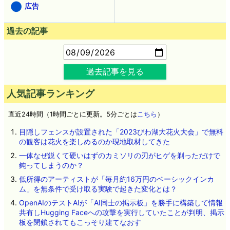
広告
過去の記事
過去記事を見る
人気記事ランキング
直近24時間（1時間ごとに更新。5分ごとは
こちら
）
目隠しフェンスが設置された「2023びわ湖大花火大会」で無料
の観客は花火を楽しめるのか現地取材してきた
一体なぜ鋭くて硬いはずのカミソリの刃がヒゲを剃っただけで
鈍ってしまうのか？
低所得のアーティストが「毎月約16万円のベーシックインカ
ム」を無条件で受け取る実験で起きた変化とは？
OpenAIのテストAIが「AI同士の掲示板」を勝手に構築して情報
共有しHugging Faceへの攻撃を実行していたことが判明、掲示
板を閉鎖されてもこっそり建てなおす