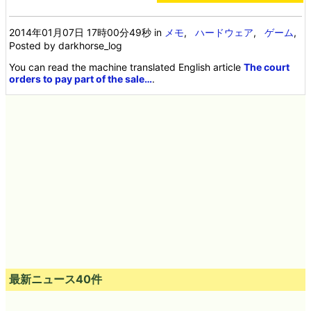
2014年01月07日 17時00分49秒
in
メモ
,
ハードウェア
,
ゲーム
,
Posted by darkhorse_log
You can read the machine translated English article
The court
orders to pay part of the sale…
.
最新ニュース40件