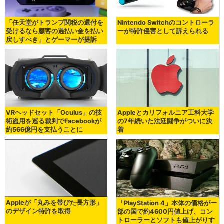
「任天堂がトランプ関税の還付を
Nintendo Switchのコントローラ
受けるなら顧客の過払い金を払い
ーが特許侵害として訴えられる
戻しすべき」とゲーマーが提訴
VRヘッドセット「Oculus」の技
Appleとカリフォルニア工科大学
術盗用を巡る裁判でFacebookが
の7年続いた法廷闘争がついに決
約566億円を支払うことに
着
Appleが「丸みを帯びた長方形」
「PlayStation 4」本体の価格が一
のデザイン特許を取得
部の国で約4600円値上げ、コン
トローラーとソフトも値上がりす