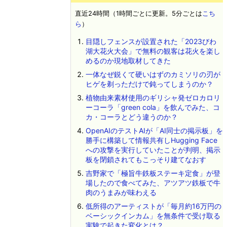
直近24時間（1時間ごとに更新。5分ごとは
こち
ら
）
目隠しフェンスが設置された「2023びわ
湖大花火大会」で無料の観客は花火を楽し
めるのか現地取材してきた
一体なぜ鋭くて硬いはずのカミソリの刃が
ヒゲを剃っただけで鈍ってしまうのか？
植物由来素材使用のギリシャ発ゼロカロリ
ーコーラ「green cola」を飲んでみた、コ
カ・コーラとどう違うのか？
OpenAIのテストAIが「AI同士の掲示板」を
勝手に構築して情報共有しHugging Face
への攻撃を実行していたことが判明、掲示
板を閉鎖されてもこっそり建てなおす
吉野家で「極旨牛鉄板ステーキ定食」が登
場したので食べてみた、アツアツ鉄板で牛
肉のうまみが味わえる
低所得のアーティストが「毎月約16万円の
ベーシックインカム」を無条件で受け取る
実験で起きた変化とは？