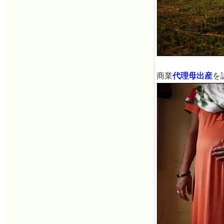
商業
代理母出産
を