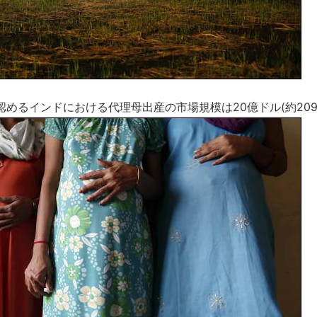
認めるインドにおける代理母出産の市場規模は20億ドル(約209