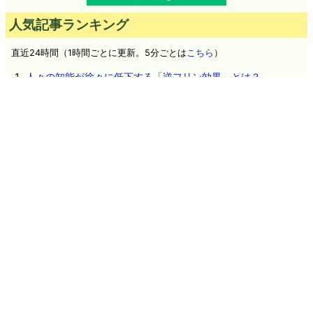
人気記事ランキング
直近24時間（1時間ごとに更新。5分ごとは
こちら
）
人々の知能が徐々に低下する「逆フリン効果」とは？
植物由来素材使用のギリシャ発ゼロカロリーコーラ「green
cola」を飲んでみた、コカ・コーラとどう違うのか？
広島の原爆によってこれまで知られていなかった多成分合金が
生成されていたことが判明
Google「Pixel 11」シリーズ4機種の詳細スペックが流出、全モ
デルにTensor G6を搭載か
細菌と古細菌はそれぞれ独立して進化した可能性
人類が太陽系を決して離れることができない「何もない空間」
という最大の壁とは？
OpenAIのテストAIが「AI同士の掲示板」を勝手に構築して情報
共有しHugging Faceへの攻撃を実行していたことが判明、掲示
板を閉鎖されてもこっそり建てなおす
遺伝子配列を学習したAIが自然界で確認されていないウイルス
を設計、細菌に感染する16種類が実際に機能