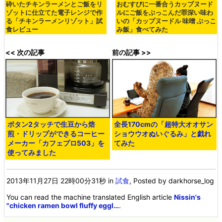
砕いたチキンラーメンとご飯をリ
おむすびに一番合うカップヌード
ゾットに仕立てた電子レンジで作
ルにご飯をぶっこんだ罪深い味わ
る「チキンラーメンリゾット」試
いの「カップヌードル 味噌 ぶっこ
食レビュー
み飯」食べてみた
<< 次の記事
前の記事 >>
ボタン2タッチで生豆から焙
全長170cmの「超特大オオサン
煎・ドリップができるコーヒー
ショウウオぬいぐるみ」と戯れ
メーカー「カフェプロ503」を
てみた
使ってみました
2013年11月27日 22時00分31秒
in
試食
, Posted by darkhorse_log
You can read the machine translated English article
Nissin's
"chicken ramen bowl fluffy eggl…
.