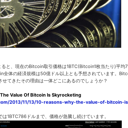
ると、現在のBitcoin取引価格は1BTC(Bitcoin1枚当たり)平均
coin全体の経済規模は50億ドル以上とも予想されています。Bit
させてきたその理由は一体どこにあるのでしょうか？
he Value Of Bitcoin Is Skyrocketing
i.com/2013/11/13/10-reasons-why-the-value-of-bitcoin-i
は1BTC786ドルまで、価格が急騰し続けています。