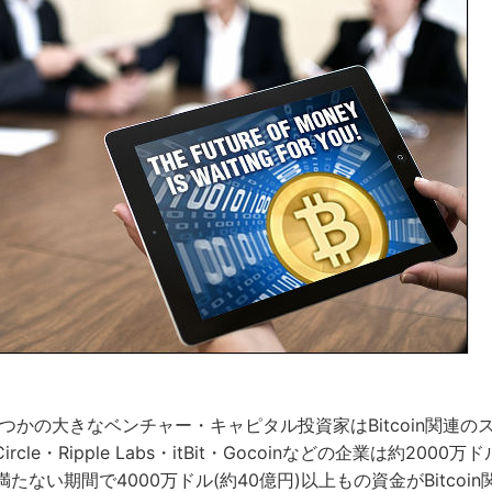
いくつかの大きなベンチャー・キャピタル投資家はBitcoin関連
cle・Ripple Labs・itBit・Gocoinなどの企業は約200
満たない期間で4000万ドル(約40億円)以上もの資金がBitcoi