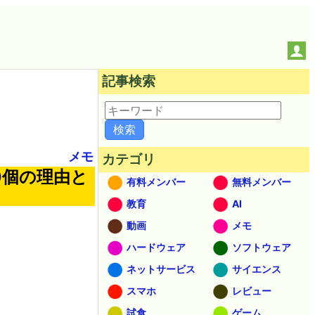
記事検索
メモ
カテゴリ
0個の理由と
有料メンバー
無料メンバー
教育
AI
動画
メモ
ハードウェア
ソフトウェア
ネットサービス
サイエンス
スマホ
レビュー
試食
ゲーム