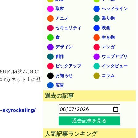
取材
ヘッドライン
アニメ
乗り物
セキュリティ
映画
食
生き物
デザイン
マンガ
創作
ウェブアプリ
ピックアップ
インタビュー
786ドル(約7万900
お知らせ
コラム
coinがネット上に登
広告
過去の記事
s-skyrocketing/
過去記事を見る
人気記事ランキング