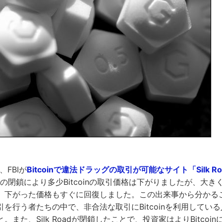
、FBIが
Bitcoinで違法ドラッグの取引が可能なサイト「Silk R
oadの閉鎖により多少Bitcoinの取引価格は下がりましたが、大きくB
下がった価格もすぐに回復しました。この出来事から分かることは
を行う者たちの中で、非合法な取引にBitcoinを利用してい
また、Silk Roadが閉鎖したことで、投資家はよりBitcoi