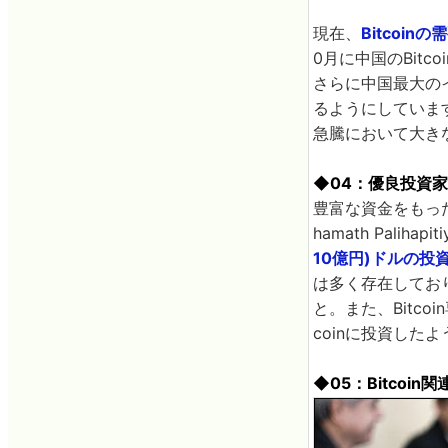
現在、
Bitcoi
0月に中国のBitc
さらに中国最大のイ
るようにしています
急騰において大き
◆04：優良投資
豊富な資金をもった
hamath Palih
10億円)ドルの投
は多く存在しており
と。また、Bitco
coinに投資した
◆05：Bitcoi