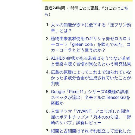
直近24時間（1時間ごとに更新。5分ごとは
こち
ら
）
人々の知能が徐々に低下する「逆フリン効
果」とは？
植物由来素材使用のギリシャ発ゼロカロリ
ーコーラ「green cola」を飲んでみた、コ
カ・コーラとどう違うのか？
ADHDの症状がある若者はそうでない若者
と音楽を聴く習慣が異なるという研究結果
広島の原爆によってこれまで知られていな
かった多成分合金が生成されていたことが
判明
Google「Pixel 11」シリーズ4機種の詳細
スペックが流出、全モデルにTensor G6を
搭載か
人気ドラマ「VIVANT」とコラボした湖池
屋のポテトチップス「乃木ののり塩」「野
崎のケバブ」試食レビュー
細菌と古細菌はそれぞれ独立して進化した