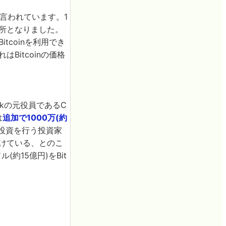
言われています。1
取引所となりました。
tcoinを利用でき
Bitcoinの価格
okの元役員であるC
は
追加で1000万(約
額の投資を行う投資家
続けている、とのこ
ル(約15億円)をBit