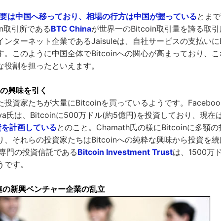
nの需要は中国へ移っており、相場の行方は中国が握っている
とまで
oin取引所である
BTC China
が世界一のBitcoin取引量を誇る
ンターネット企業であるJaisuleは、自社サービスの支払いにBi
。このように中国全体でBitcoinへの関心が高まっており、これは
な役割を担ったといえます。
家の興味を引く
投資家たちが大量にBitcoinを買っているようです。Facebo
apitiya氏は、Bitcoinに500万ドル(約5億円)を投資しており、現在
資を計画している
とのこと。Chamath氏の様にBitcoinに多
、それらの投資家たちはBitcoinへの純粋な興味から投資を
in専門の投資信託である
Bitcoin Investment Trust
は、1500万ド
ようです。
n関連の新興ベンチャー企業の乱立