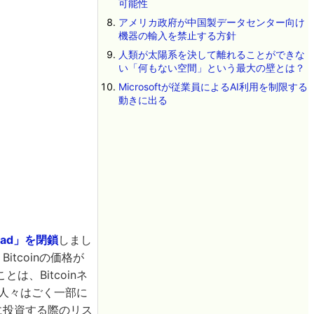
可能性
アメリカ政府が中国製データセンター向け
機器の輸入を禁止する方針
人類が太陽系を決して離れることができな
い「何もない空間」という最大の壁とは？
Microsoftが従業員によるAI利用を制限する
動きに出る
oad」を閉鎖
しまし
itcoinの価格が
、Bitcoinネ
る人々はごく一部に
nに投資する際のリス