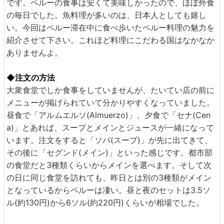
です。ペルーの食事は安くて美味しかったので、ほぼ外食
の毎日でした。魚料理が多いのは、日本人としても嬉し
い。今回はペルー滞在中に食べ歩いたペルー料理の魅力を
紹介させて下さい。これほど料理にこだわる国はなかなか
ありませんよ。
◆注文の方法
大衆食堂でしか食事をしていませんが、たいてい店の前に
メニューが掲げられていて分かりやすくなっていました。
昼食で「アルムエルソ(Almuerzo)」、夕食で「セナ(Cen
a)」とあれば、スープとメインとジュースが一緒になって
います。注文をすると「ソパ(スープ)」が先に出てきて、
その後に「セグンド(メイン)」といった感じです。都市部
の食堂だと3種類くらいからメインを選べます。そして次
の日に同じ食堂を訪れても、昨日とは別の3種類がメイン
となっているからペルーは凄い。昼と夜のセットは3.5ソ
ル(約130円)から6ソル(約220円)くらいが相場でした。