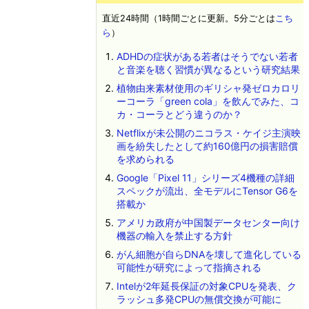
直近24時間（1時間ごとに更新。5分ごとは
こち
ら
）
ADHDの症状がある若者はそうでない若者
と音楽を聴く習慣が異なるという研究結果
植物由来素材使用のギリシャ発ゼロカロリ
ーコーラ「green cola」を飲んでみた、コ
カ・コーラとどう違うのか？
Netflixが未公開のニコラス・ケイジ主演映
画を紛失したとして約160億円の損害賠償
を求められる
Google「Pixel 11」シリーズ4機種の詳細
スペックが流出、全モデルにTensor G6を
搭載か
アメリカ政府が中国製データセンター向け
機器の輸入を禁止する方針
がん細胞が自らDNAを壊して進化している
可能性が研究によって指摘される
Intelが2年延長保証の対象CPUを発表、ク
ラッシュ多発CPUの無償交換が可能に