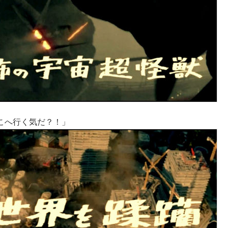
こへ行く気だ？！」