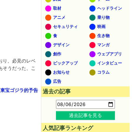
取材
ヘッドライン
アニメ
乗り物
セキュリティ
映画
食
生き物
デザイン
マンガ
創作
ウェブアプリ
おり、必見のレベ
ピックアップ
インタビュー
あそうだった、こ
お知らせ
コラム
広告
ック・リム 東宝ゴジラ的予告
過去の記事
過去記事を見る
人気記事ランキング