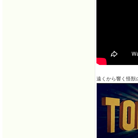
遠くから響く怪獣