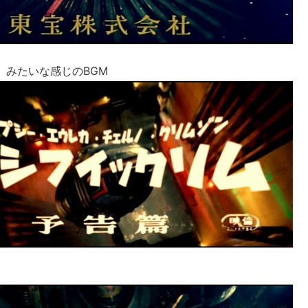
」みたいな感じのBGM
」