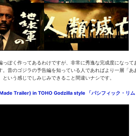
編っぽく作ってあるわけですが、非常に秀逸な完成度になって
す。昔のゴジラの予告編を知っている人であればより一層「あ
」という感じでしみじみできること間違いナシです。
Fan-Made Trailer) in TOHO Godzilla style 「パシフィ