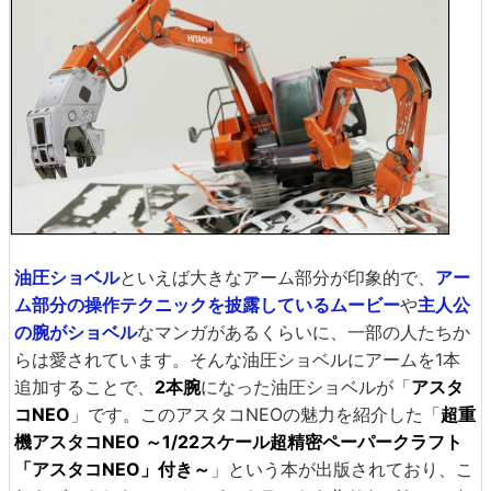
油圧ショベル
といえば大きなアーム部分が印象的で、
アー
ム部分の操作テクニックを披露しているムービー
や
主人公
の腕がショベル
なマンガがあるくらいに、一部の人たちか
らは愛されています。そんな油圧ショベルにアームを1本
追加することで、
2本腕
になった油圧ショベルが「
アスタ
コNEO
」です。このアスタコNEOの魅力を紹介した「
超重
機アスタコNEO ～1/22スケール超精密ペーパークラフト
「アスタコNEO」付き～
」という本が出版されており、こ