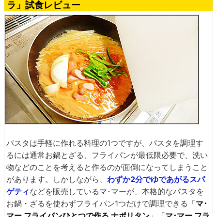
ラ」試食レビュー
パスタは手軽に作れる料理の1つですが、パスタを調理す
るには通常お鍋とざる、フライパンが最低限必要で、洗い
物などのことを考えると作るのが面倒になってしまうこと
があります。しかしながら、
わずか2分でゆであがるスパ
ゲティ
などを販売しているマ･マーが、本格的なパスタを
お鍋・ざるを使わずフライパン1つだけで調理できる「
マ･
マー フライパンひとつで作る ナポリタン
」「
マ･マー フラ