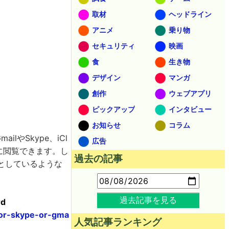
取材
ヘッドライン
アニメ
乗り物
セキュリティ
映画
食
生き物
デザイン
マンガ
創作
ウェブアプリ
ピックアップ
インタビュー
お知らせ
コラム
lやSkype、iCl
広告
に閲覧できます。し
過去の記事
トとしているような
過去記事を見る
rd
-or-skype-or-gma
人気記事ランキング