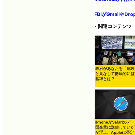
FBIがGmailや
・関連コンテンツ
政府があなたを「危険
と見なして徹底的に監
基準とは？
iPhoneがSafariの
国企業に送信していた
が浮上、Appleは否定