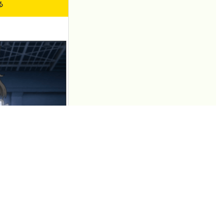
る
ュース
 us…
.