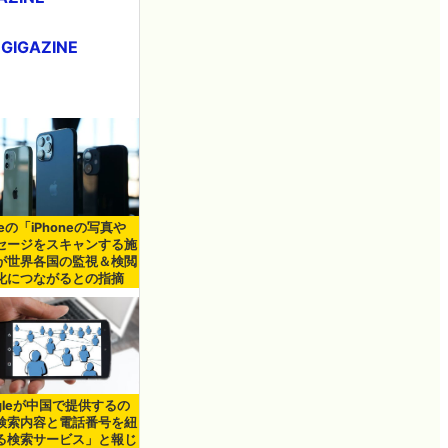
IGAZINE
leの「iPhoneの写真や
セージをスキャンする施
が世界各国の監視＆検閲
化につながるとの指摘
ogleが中国で提供するの
検索内容と電話番号を紐
る検索サービス」と報じ