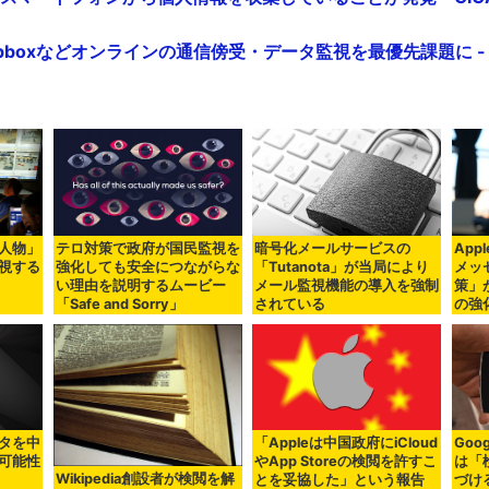
Dropboxなどオンラインの通信傍受・データ監視を最優先課題に - G
人物」
テロ対策で政府が国民監視を
暗号化メールサービスの
App
視する
強化しても安全につながらな
「Tutanota」が当局により
メッ
い理由を説明するムービー
メール監視機能の導入を強制
策」
「Safe and Sorry」
されている
の強
データを中
「Appleは中国政府にiCloud
Go
可能性
やApp Storeの検閲を許すこ
は「
Wikipedia創設者が検閲を解
とを妥協した」という報告
づけ