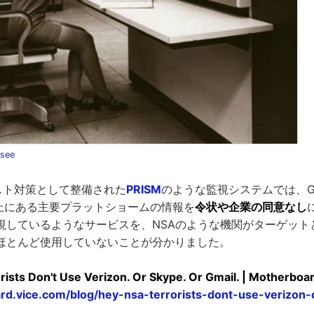
ssee
リスト対策として整備された
PRISM
のような監視システムでは、Gmai
ブ上にある主要プラットショームの情報を
令状や企業の同意なし
監視しているようなサービスを、NSAのような機関がターゲッ
ほとんど使用していないことが分かりました。
rists Don't Use Verizon. Or Skype. Or Gmail. | Motherboa
ard.vice.com/blog/hey-nsa-terrorists-dont-use-verizon