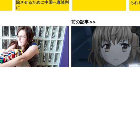
除させるために中国へ直談判
られ
に
前の記事 >>
を1から作り上げる全製作過程はこ
2013年7月5日のヘッドラインニ
9時00分05秒
in
メモ
, Posted by logu_ii
chine translated English article
It turned out that terrorists are not