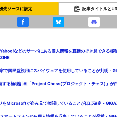
優先ソースに設定
記事タイトルとU
le・Yahoo!などのサーバにある個人情報を直接のぞき見できる極
ZINE
家で国民監視用にスパイウェアを使用していることが判明 - GIG
聴する極秘計画「Project Chess(プロジェクト・チェス)」が白
ジをMicrosoftが盗み見て検閲していることがほぼ確定 - GIGAZ
社のスマートフォンから個人情報を収集していることが発覚 - GIGA