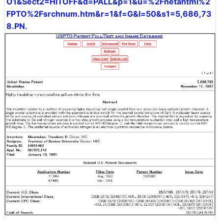
O1&Sect2=HITOFF&d=PALL&p=1&u=%2Fnetahtml%2
FPTO%2Fsrchnum.htm&r=1&f=G&l=50&s1=5,686,73
8.PN.