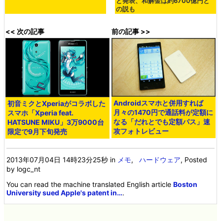
と発表、和解金は約6700億円と
の説も
<< 次の記事
前の記事 >>
Androidスマホと併用すれば
初音ミクとXperiaがコラボした
月々の1470円で通話料が定額に
スマホ「Xperia feat.
なる「だれとでも定額パス」速
HATSUNE MIKU」3万9000台
攻フォトレビュー
限定で9月下旬発売
2013年07月04日 14時23分25秒
in
メモ
,
ハードウェア
, Posted
by logc_nt
You can read the machine translated English article
Boston
University sued Apple's patent in…
.