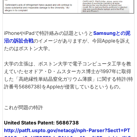
iPhoneやiPadで特許絡みの話題というと
Samsungとの泥
沼の訴訟合戦
のイメージがありますが、今回Appleを訴え
たのはボストン大学。
大学の主張は、ボストン大学で電子コンピュータ工学を教
えていたセオドア・D・ムスターカス博士が1997年に取得
した「高絶縁性単結晶窒化ガリウム薄膜」に関する特許(特
許番号5686738)をAppleが侵害しているというもの。
これが問題の特許
United States Patent: 5686738
http://patft.uspto.gov/netacgi/nph-Parser?Sect1=PT