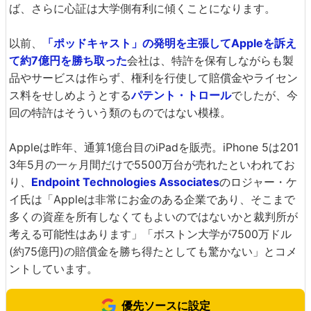
ば、さらに心証は大学側有利に傾くことになります。
以前、
「ポッドキャスト」の発明を主張してAppleを訴え
て約7億円を勝ち取った
会社は、特許を保有しながらも製
品やサービスは作らず、権利を行使して賠償金やライセン
ス料をせしめようとする
パテント・トロール
でしたが、今
回の特許はそういう類のものではない模様。
Appleは昨年、通算1億台目のiPadを販売。iPhone 5は201
3年5月の一ヶ月間だけで5500万台が売れたといわれてお
り、
Endpoint Technologies Associates
のロジャー・ケ
イ氏は「Appleは非常にお金のある企業であり、そこまで
多くの資産を所有しなくてもよいのではないかと裁判所が
考える可能性はあります」「ボストン大学が7500万ドル
(約75億円)の賠償金を勝ち得たとしても驚かない」とコメ
ントしています。
優先ソースに設定