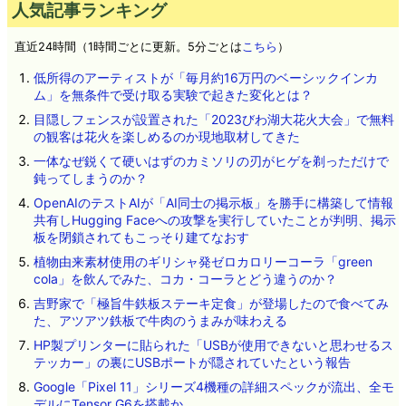
人気記事ランキング
直近24時間（1時間ごとに更新。5分ごとは
こちら
）
低所得のアーティストが「毎月約16万円のベーシックインカ
ム」を無条件で受け取る実験で起きた変化とは？
目隠しフェンスが設置された「2023びわ湖大花火大会」で無料
の観客は花火を楽しめるのか現地取材してきた
一体なぜ鋭くて硬いはずのカミソリの刃がヒゲを剃っただけで
鈍ってしまうのか？
OpenAIのテストAIが「AI同士の掲示板」を勝手に構築して情報
共有しHugging Faceへの攻撃を実行していたことが判明、掲示
板を閉鎖されてもこっそり建てなおす
植物由来素材使用のギリシャ発ゼロカロリーコーラ「green
cola」を飲んでみた、コカ・コーラとどう違うのか？
吉野家で「極旨牛鉄板ステーキ定食」が登場したので食べてみ
た、アツアツ鉄板で牛肉のうまみが味わえる
HP製プリンターに貼られた「USBが使用できないと思わせるス
テッカー」の裏にUSBポートが隠されていたという報告
Google「Pixel 11」シリーズ4機種の詳細スペックが流出、全モ
デルにTensor G6を搭載か