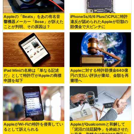
Appleの「Beats」をあの有名音
iPhone5s/6/6 PlusのCPUに特許
響機器メーカー「Bose」が訴えた
違反が認められたAppleが巨額の
ことが判明、その原因は？
賠償金で大ピンチに
iPad Miniの名称は「単なる記述
Appleに対する特許賠償金640億
だ」として特許庁がAppleの商標
円の支払い評決が棄却、金額を再
申請を却下
審理へ
AppleがWi-Fiの特許を侵害してい
AppleがQualcommと和解して
るとして訴えられる
「泥沼の法廷闘争」を終結させた