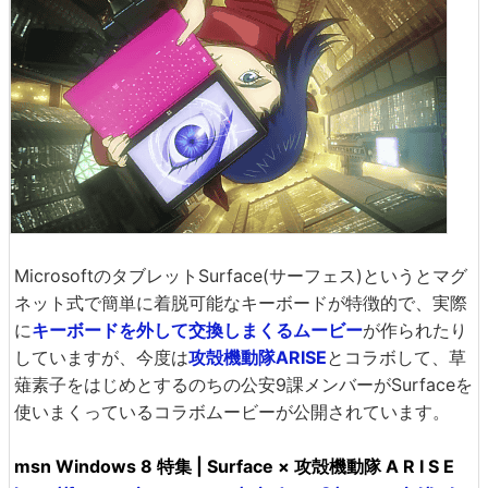
MicrosoftのタブレットSurface(サーフェス)というとマグ
ネット式で簡単に着脱可能なキーボードが特徴的で、実際
に
キーボードを外して交換しまくるムービー
が作られたり
していますが、今度は
攻殻機動隊ARISE
とコラボして、草
薙素子をはじめとするのちの公安9課メンバーがSurfaceを
使いまくっているコラボムービーが公開されています。
msn Windows 8 特集 | Surface × 攻殻機動隊 A R I S E