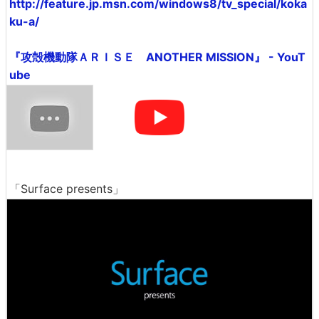
http://feature.jp.msn.com/windows8/tv_special/koka
ku-a/
『攻殻機動隊ＡＲＩＳＥ ANOTHER MISSION』 - YouT
ube
「Surface presents」