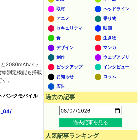
取材
ヘッドライン
アニメ
乗り物
セキュリティ
映画
食
生き物
デザイン
マンガ
創作
ウェブアプリ
2080mAhバッ
ピックアップ
インタビュー
放射線測定機能も搭載
お知らせ
コラム
です。
広告
ソフトバンクモバイル
過去の記事
e_04/
過去記事を見る
人気記事ランキング