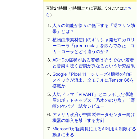
直近24時間（1時間ごとに更新。5分ごとは
こち
ら
）
人々の知能が徐々に低下する「逆フリン効
果」とは？
植物由来素材使用のギリシャ発ゼロカロリ
ーコーラ「green cola」を飲んでみた、コ
カ・コーラとどう違うのか？
ADHDの症状がある若者はそうでない若者
と音楽を聴く習慣が異なるという研究結果
Google「Pixel 11」シリーズ4機種の詳細
スペックが流出、全モデルにTensor G6を
搭載か
人気ドラマ「VIVANT」とコラボした湖池
屋のポテトチップス「乃木ののり塩」「野
崎のケバブ」試食レビュー
アメリカ政府が中国製データセンター向け
機器の輸入を禁止する方針
Microsoftが従業員によるAI利用を制限する
動きに出る