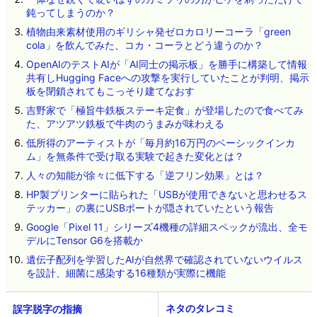
鈍ってしまうのか？
植物由来素材使用のギリシャ発ゼロカロリーコーラ「green
cola」を飲んでみた、コカ・コーラとどう違うのか？
OpenAIのテストAIが「AI同士の掲示板」を勝手に構築して情報
共有しHugging Faceへの攻撃を実行していたことが判明、掲示
板を閉鎖されてもこっそり建てなおす
吉野家で「極旨牛鉄板ステーキ定食」が登場したので食べてみ
た、アツアツ鉄板で牛肉のうまみが味わえる
低所得のアーティストが「毎月約16万円のベーシックインカ
ム」を無条件で受け取る実験で起きた変化とは？
人々の知能が徐々に低下する「逆フリン効果」とは？
HP製プリンターに貼られた「USBが使用できないと思わせるス
テッカー」の裏にUSBポートが隠されていたという報告
Google「Pixel 11」シリーズ4機種の詳細スペックが流出、全モ
デルにTensor G6を搭載か
遺伝子配列を学習したAIが自然界で確認されていないウイルス
を設計、細菌に感染する16種類が実際に機能
ネタのタレコミ