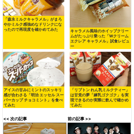
「森永ミルクキャラメル」がまろ
やかミルク感強めなドリンクにな
ったので再現度を確かめてみた
キャラメル風味のホイップクリー
ムがたっぷり乗った「Wクリーム
エクレア キャラメル」試食レビュ
ー
アイスの甘みにミントのスッキリ
「リプトン れん乳ミルクティー」
感が合わさる「明治 エッセル スー
は甘党の夢「練乳ゴクゴク」を実
パーカップ チョコミント」を食べ
現できるのか実際に飲んで確かめ
てみた
てみた
<< 次の記事
前の記事 >>