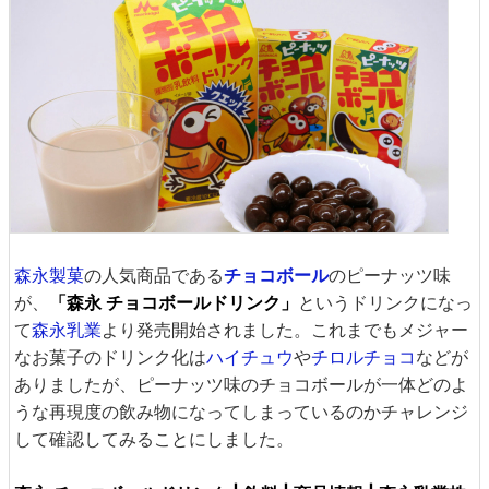
森永製菓
の人気商品である
チョコボール
のピーナッツ味
が、
「森永 チョコボールドリンク」
というドリンクになっ
て
森永乳業
より発売開始されました。これまでもメジャー
なお菓子のドリンク化は
ハイチュウ
や
チロルチョコ
などが
ありましたが、ピーナッツ味のチョコボールが一体どのよ
うな再現度の飲み物になってしまっているのかチャレンジ
して確認してみることにしました。