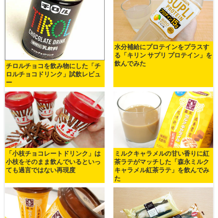
水分補給にプロテインをプラスす
る「キリン サプリ プロテイン」を
飲んでみた
チロルチョコを飲み物にした「チ
ロルチョコドリンク」試飲レビュ
ー
「小枝チョコレートドリンク」は
ミルクキャラメルの甘い香りに紅
小枝をそのまま飲んでいるといっ
茶ラテがマッチした「森永ミルク
ても過言ではない再現度
キャラメル紅茶ラテ」を飲んでみ
た