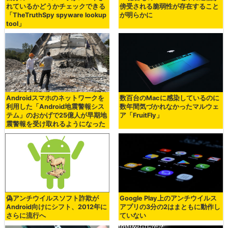
れているかどうかチェックできる
傍受される脆弱性が存在すること
「TheTruthSpy spyware lookup
が明らかに
tool」
Androidスマホのネットワークを
数百台のMacに感染しているのに
利用した「Android地震警報シス
数年間気づかれなかったマルウェ
テム」のおかげで25億人が早期地
ア「FruitFly」
震警報を受け取れるようになった
偽アンチウイルスソフト詐欺が
Google Play上のアンチウイルス
Android向けにシフト、2012年に
アプリの3分の2はまともに動作し
さらに流行へ
ていない