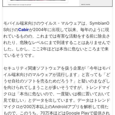
モバイル端末向けのウイルス・マルウェアは、SymbianO
S向けの
Cabir
が2004年に出現して以来、毎年のように現
れているものの、これまでは有害な活動をする前に除去さ
れたり、危険なレベルにまで到達することはありませんで
した。しかし、ここ2年ほどは本当に危ないところまで来
ているそうです。
セキュリティ関連ソフトウェアを扱う企業が「今年はモバ
イル端末向けのマルウェアが流行します」と言っても「ど
うせ自社のソフトを売るためだろう？」と疑いのまなざし
を向けられてしまうことが多いそうですが、トレンドマイ
クロは「本当に危ないので、一度疑いは横に置いておいて
見て欲しい」とデータを出しています。データはトレンド
マイクロが200万本以上のAndroidアプリを解析して得た
もので、このうち、70万本ほどはGoogle Playで提供され