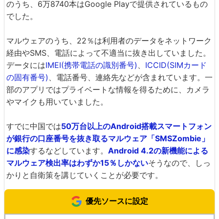
のうち、6万8740本はGoogle Playで提供されているもの
でした。
マルウェアのうち、22％は利用者のデータをネットワーク
経由やSMS、電話によって不適当に抜き出していました。
データには
IMEI(携帯電話の識別番号)
、
ICCID(SIMカード
の固有番号)
、電話番号、連絡先などが含まれています。一
部のアプリではプライベートな情報を得るために、カメラ
やマイクも用いていました。
すでに中国では
50万台以上のAndroid搭載スマートフォン
が銀行の口座番号を抜き取るマルウェア「SMSZombie」
に感染
するなどしています。
Android 4.2の新機能による
マルウェア検出率はわずか15％しかない
そうなので、しっ
かりと自衛策を講じていくことが必要です。
優先ソースに設定