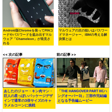
Android版Chromeを装ってPINコ
マルウェアの次の狙いはパスワー
ードやパスワードを盗み出すマル
ドマネージャー、IBMの考える解
ウェア「Chameleon」が発見さ
決策とは
れる
<< 次の記事
前の記事 >>
あしたのジョー・キン肉マン・
「THE HANGOVER PART III(ハ
巨人の星っぽいパッケージデザ
ングオーバー3)」三部作完結編
インで通常の3倍サイズのキャ
となる予告編ムービー
ラメルコーンに挑戦