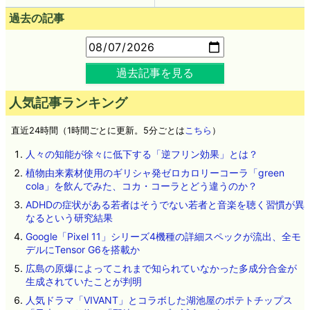
過去の記事
過去記事を見る
人気記事ランキング
直近24時間（1時間ごとに更新。5分ごとは
こちら
）
人々の知能が徐々に低下する「逆フリン効果」とは？
植物由来素材使用のギリシャ発ゼロカロリーコーラ「green
cola」を飲んでみた、コカ・コーラとどう違うのか？
ADHDの症状がある若者はそうでない若者と音楽を聴く習慣が異
なるという研究結果
Google「Pixel 11」シリーズ4機種の詳細スペックが流出、全モ
デルにTensor G6を搭載か
広島の原爆によってこれまで知られていなかった多成分合金が
生成されていたことが判明
人気ドラマ「VIVANT」とコラボした湖池屋のポテトチップス