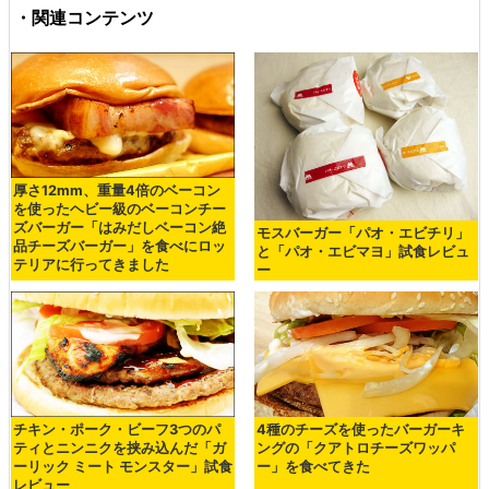
・関連コンテンツ
厚さ12mm、重量4倍のベーコン
を使ったヘビー級のベーコンチー
ズバーガー「はみだしベーコン絶
モスバーガー「パオ・エビチリ」
品チーズバーガー」を食べにロッ
と「パオ・エビマヨ」試食レビュ
テリアに行ってきました
ー
チキン・ポーク・ビーフ3つのパ
4種のチーズを使ったバーガーキ
ティとニンニクを挟み込んだ「ガ
ングの「クアトロチーズワッパ
ーリック ミート モンスター」試食
ー」を食べてきた
レビュー