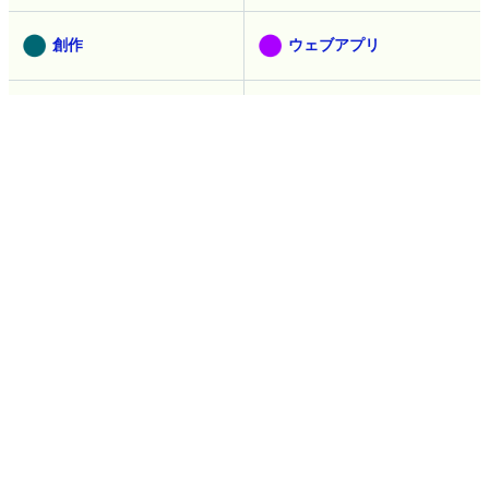
創作
ウェブアプリ
ピックアップ
インタビュー
お知らせ
コラム
広告
過去の記事
過去記事を見る
人気記事ランキング
直近24時間（1時間ごとに更新。5分ごとは
こちら
）