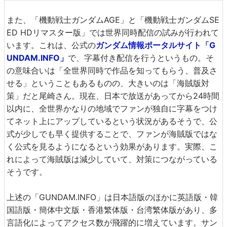
また、「機動戦士ガンダムAGE」と「機動戦士ガンダムSE
ED HDリマスター版」では世界同時配信の試みが行われて
います。これは、公式の
ガンダム情報ポータルサイト「G
UNDAM.INFO」
で、字幕付き配信を行うというもの。そ
の意味合いは「全世界同時で作品を知ってもらう、普及さ
せる」ということもあるものの、大きいのは「海賊版対
策」だと尾崎さん。現在、日本で放送があってから24時間
以内に、全世界かなりの地域でファンが独自に字幕をつけ
てネット上にアップしているという状況があるそうで、公
式が少しでも早く提供することで、ファンが海賊版ではな
く公式を見るようになるという効果があります。実際、こ
れによって海賊版は減少していて、対策につながっている
そうです。
上述の「GUNDAM.INFO」は日本語版のほかに英語版・韓
国語版・簡体中文版・香港繁体版・台湾繁体版があり、多
言語化によってアクセス数が飛躍的に増えています。サン