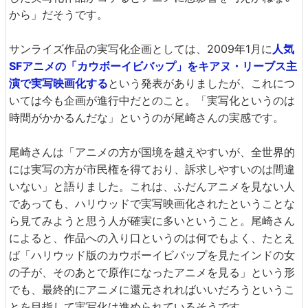
から」だそうです。
サンライズ作品の実写化企画としては、2009年1月に
人気
SFアニメの「カウボーイビバップ」をキアヌ・リーブス主
演で実写映画化する
という発表がありましたが、これにつ
いては今も企画が進行中だとのこと。「実写化というのは
時間がかかるんだな」というのが尾崎さんの実感です。
尾崎さんは「アニメの方が国境を越えやすいが、全世界的
には実写の方が市民権を得ており、訴求しやすいのは間違
いない」と語りました。これは、ふだんアニメを見ない人
であっても、ハリウッドで実写映画化されたということな
ら見てみようと思う人が確実に多いということ。尾崎さん
によると、作品への入り口というのは何でもよく、たとえ
ば「ハリウッド版のカウボーイビバップを見たインドの女
の子が、そのあとで原作になったアニメを見る」という形
でも、最終的にアニメに還元されればいいだろうというこ
とを目指して実写化は進められているそうです。