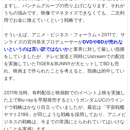
ますし、バンナムグループの売り上げになります。それが
うちの強みです。映像でマネタイズできなくても、二次利
用でお金に換えていくという戦略です。
そういえば、アニメ・ビジネス・フォーラム＋2011で、サ
ンライズの宮河恭夫プロデューサーが
DVDやBDが売れな
いというのは言い訳ではないか
と業界に対して厳しい指摘
をしていましたが、テレビ放送と同時にUstreamでの配信
を実施していたTIGER＆BUNNYが大ヒットしてBDも売
れ、映画まで作られたことを考えると、指摘は的中してい
ます。
2011年当時、有料配信と映画館でのイベント上映を実施し
た上でBlu-rayを早期発売するというガンダムUCのウイン
ドウ戦略はかなり目立っていましたが、最近は「宇宙戦艦
ヤマト2199」が同じような戦略を採用しており、アニメビ
ジネスの戦略は、今までの常識にとらわれていてはいけな
いことを実感します。