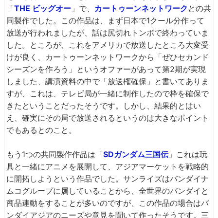
「
THE ビッグオー
」で、
カートゥーンネットワーク
との共
同製作でした。この作品は、まず日本で1クール分作って
放送が行われましたが、話は尻切れトンボで終わっていま
した。ところが、これをアメリカで放送したところ大変受
けが良く、カートゥーンネットワークから「ぜひセカンド
シーズンを作ろう」というオファーがあって第2期が実現
しました、講演資料の中で「放送権確保」と書いてありま
すが、これは、テレビ局が一緒に制作したので枠を確保で
きたということだったそうです。しかし、結果的とはい
え、確実にその局で放送されるというのは大きなポイント
でもあるとのこと。
もう1つの共同製作作品は「
SDガンダム三国伝
」これは玩
具と一緒にアニメを展開して、アジアマーケットを戦略的
に開拓しようという作品でした。サンライズはバンダイナ
ムコグループに属していることから、全世界のバンダイと
商品連動をすることが多いのですが、この作品の場合はバ
ンダイアジアのニーズや意見を聞いて作ったそうです。三