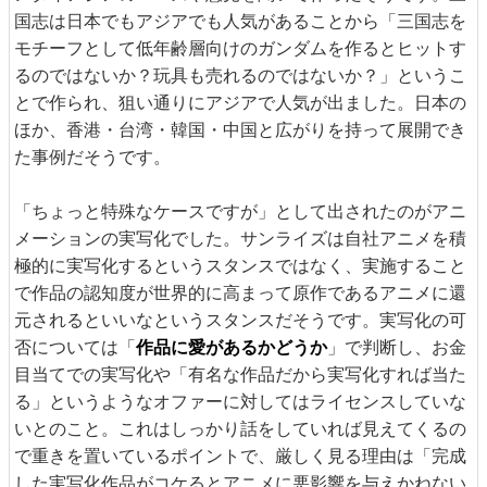
国志は日本でもアジアでも人気があることから「三国志を
モチーフとして低年齢層向けのガンダムを作るとヒットす
るのではないか？玩具も売れるのではないか？」というこ
とで作られ、狙い通りにアジアで人気が出ました。日本の
ほか、香港・台湾・韓国・中国と広がりを持って展開でき
た事例だそうです。
「ちょっと特殊なケースですが」として出されたのがアニ
メーションの実写化でした。サンライズは自社アニメを積
極的に実写化するというスタンスではなく、実施すること
で作品の認知度が世界的に高まって原作であるアニメに還
元されるといいなというスタンスだそうです。実写化の可
否については「
作品に愛があるかどうか
」で判断し、お金
目当てでの実写化や「有名な作品だから実写化すれば当た
る」というようなオファーに対してはライセンスしていな
いとのこと。これはしっかり話をしていれば見えてくるの
で重きを置いているポイントで、厳しく見る理由は「完成
した実写化作品がコケるとアニメに悪影響を与えかねない