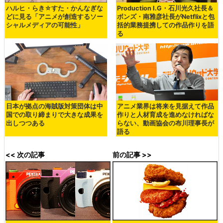
ハルヒ・らき☆すた・かんなぎな
Production I.G・石川光久社長＆
どに見る「アニメが創造するソー
ボンズ・南雅彦社長がNetflixと包
シャルメディアの可能性」
括的業務提携しての作品作りを語
る
日本が拠点の海賊版対策団体は中
アニメ業界は将来を見据えて作品
国での取り締まりで大きな成果を
作りと人材育成を進めなければな
出しつつある
らない、動画協会の布川理事長が
語る
<< 次の記事
前の記事 >>