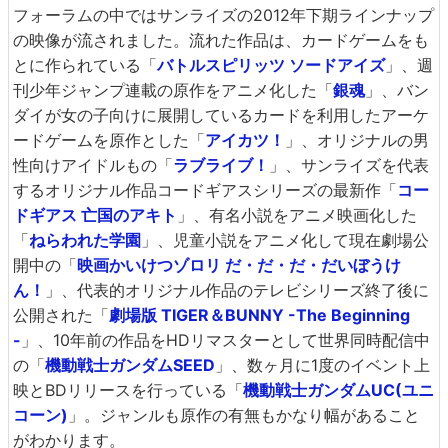
フォーラムの中ではサンライズの2012年下期ラインナップ
の映像が流されました。流れた作品は、カードゲームをも
とに作られている「
バトルスピリッツ ソードアイズ
」、週
刊少年ジャンプ連載の原作をアニメ化した「
銀魂
」、バン
ダイが女の子向けに展開しているカードを利用したアーケ
ードゲームを原作とした「
アイカツ！
」、オリジナルの男
性向けアイドルもの「
ラブライブ！
」、サンライズを代表
するオリジナル作品コードギアスシリーズの最新作「
コー
ドギアス 亡国のアキト
」、有名小説をアニメ映画化した
「
ねらわれた学園
」、児童小説をアニメ化して現在劇場公
開中の「
映画かいけつゾロリ だ・だ・だ・だいぼうけ
ん！
」、代表的オリジナル作品のテレビシリーズ終了後に
公開された「
劇場版 TIGER＆BUNNY -The Beginning
-
」、10年前の作品をHDリマスターとして世界同時配信中
の「
機動戦士ガンダムSEED
」、数ヶ月に1度のイベント上
映とBDリリースを行っている「
機動戦士ガンダムUC(ユニ
コーン)
」。ジャンルも原作の有無もかなり幅があること
がわかります。