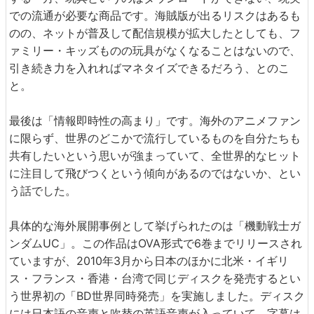
での流通が必要な商品です。海賊版が出るリスクはあるも
のの、ネットが普及して配信規模が拡大したとしても、フ
ァミリー・キッズものの玩具がなくなることはないので、
引き続き力を入れればマネタイズできるだろう、とのこ
と。
最後は「情報即時性の高まり」です。海外のアニメファン
に限らず、世界のどこかで流行しているものを自分たちも
共有したいという思いが強まっていて、全世界的なヒット
に注目して飛びつくという傾向があるのではないか、とい
う話でした。
具体的な海外展開事例として挙げられたのは「機動戦士ガ
ンダムUC」。この作品はOVA形式で6巻までリリースされ
ていますが、2010年3月から日本のほかに北米・イギリ
ス・フランス・香港・台湾で同じディスクを発売するとい
う世界初の「BD世界同時発売」を実施しました。ディスク
には日本語の音声と吹替の英語音声が入っていて、字幕は