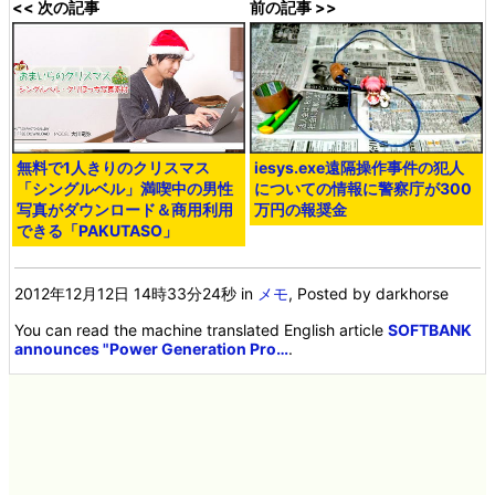
<< 次の記事
前の記事 >>
無料で1人きりのクリスマス
iesys.exe遠隔操作事件の犯人
「シングルベル」満喫中の男性
についての情報に警察庁が300
写真がダウンロード＆商用利用
万円の報奨金
できる「PAKUTASO」
2012年12月12日 14時33分24秒
in
メモ
, Posted by darkhorse
You can read the machine translated English article
SOFTBANK
announces "Power Generation Pro…
.