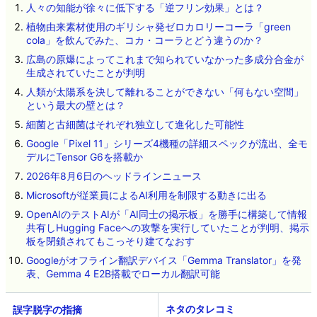
人々の知能が徐々に低下する「逆フリン効果」とは？
植物由来素材使用のギリシャ発ゼロカロリーコーラ「green
cola」を飲んでみた、コカ・コーラとどう違うのか？
広島の原爆によってこれまで知られていなかった多成分合金が
生成されていたことが判明
人類が太陽系を決して離れることができない「何もない空間」
という最大の壁とは？
細菌と古細菌はそれぞれ独立して進化した可能性
Google「Pixel 11」シリーズ4機種の詳細スペックが流出、全モ
デルにTensor G6を搭載か
2026年8月6日のヘッドラインニュース
Microsoftが従業員によるAI利用を制限する動きに出る
OpenAIのテストAIが「AI同士の掲示板」を勝手に構築して情報
共有しHugging Faceへの攻撃を実行していたことが判明、掲示
板を閉鎖されてもこっそり建てなおす
Googleがオフライン翻訳デバイス「Gemma Translator」を発
表、Gemma 4 E2B搭載でローカル翻訳可能
ネタのタレコミ