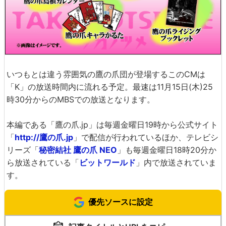
いつもとは違う雰囲気の鷹の爪団が登場するこのCMは
「K」の放送時間内に流れる予定。最速は11月15日(木)25
時30分からのMBSでの放送となります。
本編である「鷹の爪.jp」は毎週金曜日19時から公式サイト
「
http://鷹の爪.jp
」で配信が行われているほか、テレビシ
リーズ「
秘密結社 鷹の爪 NEO
」も毎週金曜日18時20分か
ら放送されている「
ビットワールド
」内で放送されていま
す。
優先ソースに設定