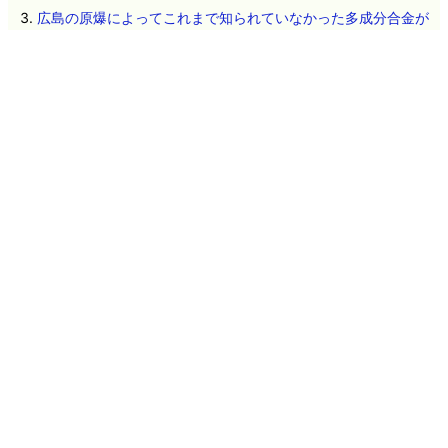
広島の原爆によってこれまで知られていなかった多成分合金が
生成されていたことが判明
Google「Pixel 11」シリーズ4機種の詳細スペックが流出、全モ
デルにTensor G6を搭載か
細菌と古細菌はそれぞれ独立して進化した可能性
人類が太陽系を決して離れることができない「何もない空間」
という最大の壁とは？
OpenAIのテストAIが「AI同士の掲示板」を勝手に構築して情報
共有しHugging Faceへの攻撃を実行していたことが判明、掲示
板を閉鎖されてもこっそり建てなおす
遺伝子配列を学習したAIが自然界で確認されていないウイルス
を設計、細菌に感染する16種類が実際に機能
Microsoftが従業員によるAI利用を制限する動きに出る
2026年8月6日のヘッドラインニュース
ネタのタレコミ
その他のお問い合わせ
広告掲載について