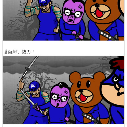
菩薩峠、抜刀！