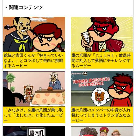
・関連コンテンツ
総統と吉田くんが「好きっていい
鷹の爪団が「じょしらく」放送時
なよ。」とコラボして告白に挑戦
間に乱入して落語にチャレンジす
するムービー
るムービー
「みなみけ」を鷹の爪団が乗っ取
鷹の爪団のメンバーの中身が入れ
って「よしだけ」と化したムービ
替わってしまうヒトランダムなム
ー
ービー