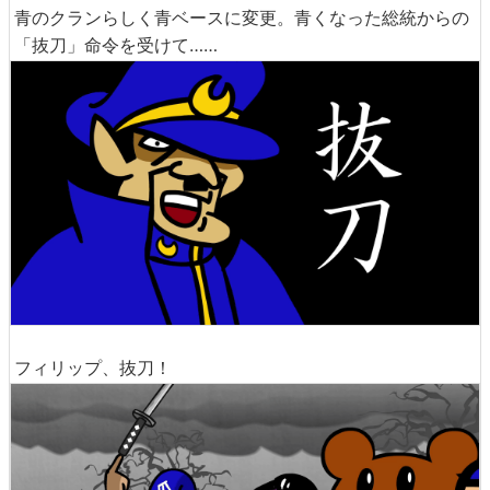
青のクランらしく青ベースに変更。青くなった総統からの
「抜刀」命令を受けて……
フィリップ、抜刀！