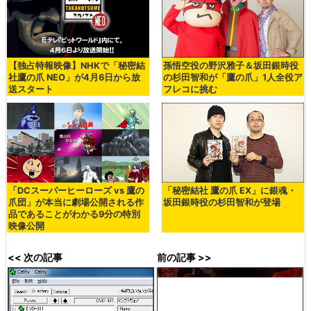
【独占特報映像】NHKで「秘密結
孫悟空役の野沢雅子＆坂田銀時役
社鷹の爪 NEO」が4月6日から放
の杉田智和が「鷹の爪」1人全役ア
送スタート
フレコに挑む
「DCスーパーヒーローズ vs 鷹の
「秘密結社 鷹の爪 EX」に銀魂・
爪団」が本当に劇場公開される作
坂田銀時役の杉田智和が登場
品であることがわかる9分の特別
映像公開
<< 次の記事
前の記事 >>