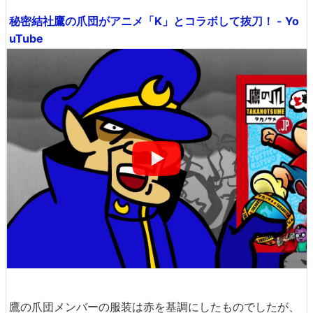
秘密結社鷹の爪団がアニメ「K」とコラボして抜刀！ - Yo
uTube
鷹の爪団メンバーの服装は赤を基調にしたものでしたが、