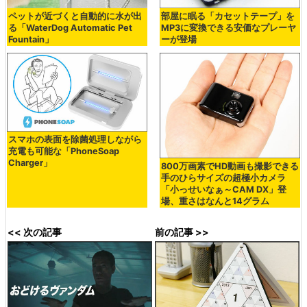
ペットが近づくと自動的に水が出
部屋に眠る「カセットテープ」を
る「WaterDog Automatic Pet
MP3に変換できる安価なプレーヤ
Fountain」
ーが登場
スマホの表面を除菌処理しながら
充電も可能な「PhoneSoap
Charger」
800万画素でHD動画も撮影できる
手のひらサイズの超極小カメラ
「小っせいなぁ～CAM DX」登
場、重さはなんと14グラム
<< 次の記事
前の記事 >>