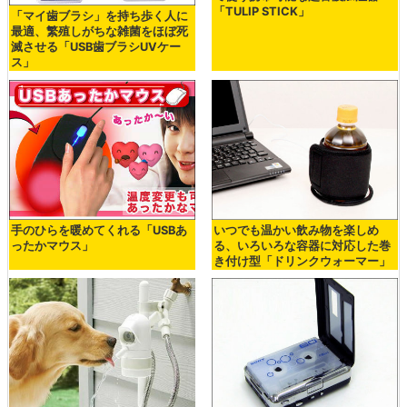
「TULIP STICK」
「マイ歯ブラシ」を持ち歩く人に
最適、繁殖しがちな雑菌をほぼ死
滅させる「USB歯ブラシUVケー
ス」
手のひらを暖めてくれる「USBあ
いつでも温かい飲み物を楽しめ
ったかマウス」
る、いろいろな容器に対応した巻
き付け型「ドリンクウォーマー」