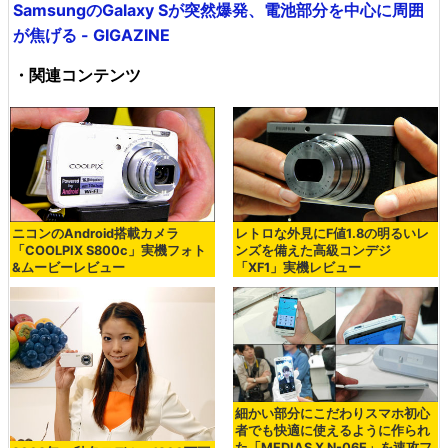
SamsungのGalaxy Sが突然爆発、電池部分を中心に周囲
が焦げる - GIGAZINE
・関連コンテンツ
ニコンのAndroid搭載カメラ
レトロな外見にF値1.8の明るいレ
「COOLPIX S800c」実機フォト
ンズを備えた高級コンデジ
&ムービーレビュー
「XF1」実機レビュー
細かい部分にこだわりスマホ初心
者でも快適に使えるように作られ
た「MEDIAS X N-06E」を速攻フ