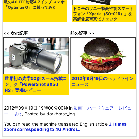
載の4G LTE対応4.7インチスマホ
「Optimus G」に触ってみた
ドコモのソニー製高性能スマート
フォン「Xperia（SO-01B）」を
高解像度写真でチェック
<< 次の記事
前の記事 >>
世界初の光学50倍ズーム搭載コ
2012年9月19日のヘッドライン
ンデジ「PowerShot SX50
ニュース
HS」実機レビュー
2012年09月19日 19時00分00秒
in
動画
,
ハードウェア
,
レビュ
ー
,
取材
, Posted by darkhorse_log
You can read the machine translated English article
21 times
zoom corresponding to 4G Androi…
.