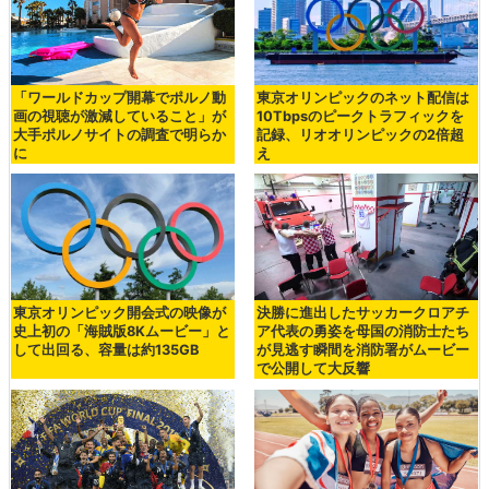
「ワールドカップ開幕でポルノ動
東京オリンピックのネット配信は
画の視聴が激減していること」が
10Tbpsのピークトラフィックを
大手ポルノサイトの調査で明らか
記録、リオオリンピックの2倍超
に
え
東京オリンピック開会式の映像が
決勝に進出したサッカークロアチ
史上初の「海賊版8Kムービー」と
ア代表の勇姿を母国の消防士たち
して出回る、容量は約135GB
が見逃す瞬間を消防署がムービー
で公開して大反響