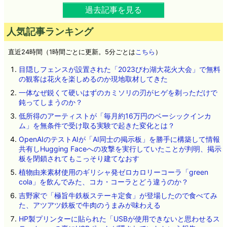
過去記事を見る
人気記事ランキング
直近24時間（1時間ごとに更新。5分ごとは
こちら
）
目隠しフェンスが設置された「2023びわ湖大花火大会」で無料
の観客は花火を楽しめるのか現地取材してきた
一体なぜ鋭くて硬いはずのカミソリの刃がヒゲを剃っただけで
鈍ってしまうのか？
低所得のアーティストが「毎月約16万円のベーシックインカ
ム」を無条件で受け取る実験で起きた変化とは？
OpenAIのテストAIが「AI同士の掲示板」を勝手に構築して情報
共有しHugging Faceへの攻撃を実行していたことが判明、掲示
板を閉鎖されてもこっそり建てなおす
植物由来素材使用のギリシャ発ゼロカロリーコーラ「green
cola」を飲んでみた、コカ・コーラとどう違うのか？
吉野家で「極旨牛鉄板ステーキ定食」が登場したので食べてみ
た、アツアツ鉄板で牛肉のうまみが味わえる
HP製プリンターに貼られた「USBが使用できないと思わせるス