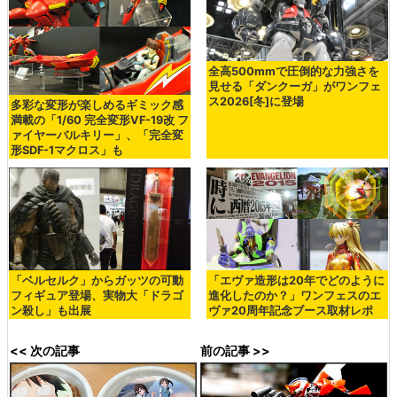
全高500mmで圧倒的な力強さを
見せる「ダンクーガ」がワンフェ
ス2026[冬]に登場
多彩な変形が楽しめるギミック感
満載の「1/60 完全変形VF-19改 フ
ァイヤーバルキリー」、「完全変
形SDF-1マクロス」も
「ベルセルク」からガッツの可動
「エヴァ造形は20年でどのように
フィギュア登場、実物大「ドラゴ
進化したのか？」ワンフェスのエ
ン殺し」も出展
ヴァ20周年記念ブース取材レポ
<< 次の記事
前の記事 >>