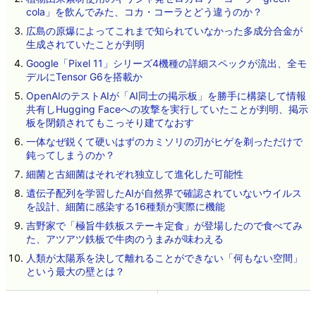
cola」を飲んでみた、コカ・コーラとどう違うのか？
広島の原爆によってこれまで知られていなかった多成分合金が
生成されていたことが判明
Google「Pixel 11」シリーズ4機種の詳細スペックが流出、全モ
デルにTensor G6を搭載か
OpenAIのテストAIが「AI同士の掲示板」を勝手に構築して情報
共有しHugging Faceへの攻撃を実行していたことが判明、掲示
板を閉鎖されてもこっそり建てなおす
一体なぜ鋭くて硬いはずのカミソリの刃がヒゲを剃っただけで
鈍ってしまうのか？
細菌と古細菌はそれぞれ独立して進化した可能性
遺伝子配列を学習したAIが自然界で確認されていないウイルス
を設計、細菌に感染する16種類が実際に機能
吉野家で「極旨牛鉄板ステーキ定食」が登場したので食べてみ
た、アツアツ鉄板で牛肉のうまみが味わえる
人類が太陽系を決して離れることができない「何もない空間」
という最大の壁とは？
ネタのタレコミ