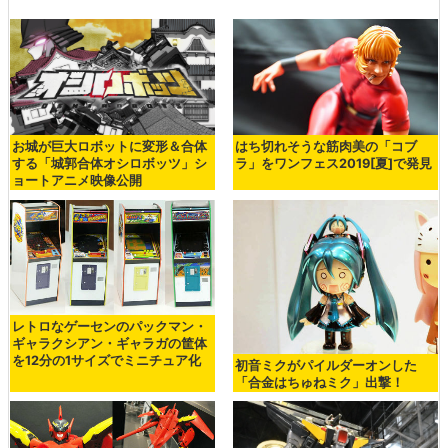
お城が巨大ロボットに変形＆合体
はち切れそうな筋肉美の「コブ
する「城郭合体オシロボッツ」シ
ラ」をワンフェス2019[夏]で発見
ョートアニメ映像公開
レトロなゲーセンのパックマン・
ギャラクシアン・ギャラガの筐体
を12分の1サイズでミニチュア化
初音ミクがパイルダーオンした
「合金はちゅねミク」出撃！