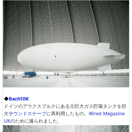
◆
Bach10K
ドイツのアウクスブルクにある元巨大ガス貯蔵タンクを巨
大
サウンドスケープ
に再利用したもの。
Wired Magazine
UK
のために撮られました。