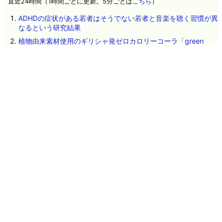
直近24時間（1時間ごとに更新。5分ごとは
こちら
）
ADHDの症状がある若者はそうでない若者と音楽を聴く習慣が異
なるという研究結果
植物由来素材使用のギリシャ発ゼロカロリーコーラ「green
cola」を飲んでみた、コカ・コーラとどう違うのか？
Netflixが未公開のニコラス・ケイジ主演映画を紛失したとして
約160億円の損害賠償を求められる
Google「Pixel 11」シリーズ4機種の詳細スペックが流出、全モ
デルにTensor G6を搭載か
Intelが2年延長保証の対象CPUを発表、クラッシュ多発CPUの無
償交換が可能に
がん細胞が自らDNAを壊して進化している可能性が研究によっ
て指摘される
フルカラーで見える暗視ゴーグルを可能にする技術が開発され
る、ただし実用化には課題あり
人気ドラマ「VIVANT」とコラボした湖池屋のポテトチップス
「乃木ののり塩」「野崎のケバブ」試食レビュー
アメリカ政府が中国製データセンター向け機器の輸入を禁止す
る方針