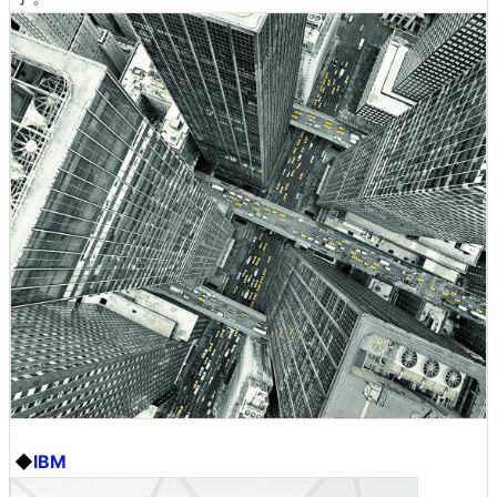
◆
IBM