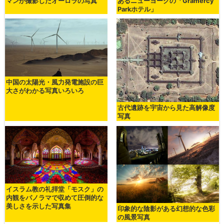
マンが撮影したオーロラの写真
あるニューヨークの「Gramercy
Parkホテル」
中国の太陽光・風力発電施設の巨
大さがわかる写真いろいろ
古代遺跡を宇宙から見た高解像度
写真
イスラム教の礼拝堂「モスク」の
内観をパノラマで収めて圧倒的な
美しさを示した写真集
印象的な陰影がある幻想的な色彩
の風景写真