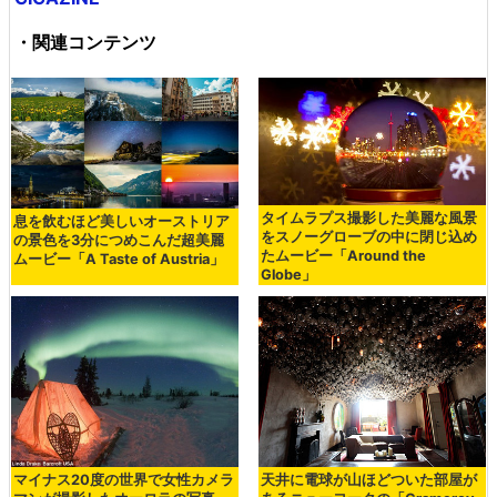
・関連コンテンツ
タイムラプス撮影した美麗な風景
息を飲むほど美しいオーストリア
をスノーグローブの中に閉じ込め
の景色を3分につめこんだ超美麗
たムービー「Around the
ムービー「A Taste of Austria」
Globe」
マイナス20度の世界で女性カメラ
天井に電球が山ほどついた部屋が