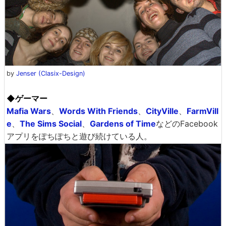
by
Jenser (Clasix-Design)
◆ゲーマー
Mafia Wars
、
Words With Friends
、
CityVille
、
FarmVill
e
、
The Sims Social
、
Gardens of Time
などのFacebook
アプリをぽちぽちと遊び続けている人。