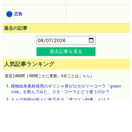
広告
過去の記事
過去記事を見る
人気記事ランキング
直近24時間（1時間ごとに更新。5分ごとは
こちら
）
植物由来素材使用のギリシャ発ゼロカロリーコーラ「green
cola」を飲んでみた、コカ・コーラとどう違うのか？
人々の知能が徐々に低下する「逆フリン効果」とは？
ADHDの症状がある若者はそうでない若者と音楽を聴く習慣が異
なるという研究結果
アメリカ政府が中国製データセンター向け機器の輸入を禁止す
る方針