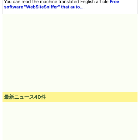
You can read the machine translated English article
Free
software "WebSiteSniffer" that auto…
.
最新ニュース40件