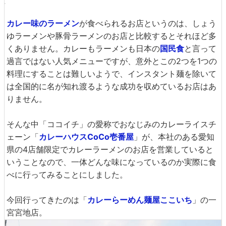
カレー味のラーメン
が食べられるお店というのは、しょう
ゆラーメンや豚骨ラーメンのお店と比較するとそれほど多
くありません。カレーもラーメンも日本の
国民食
と言って
過言ではない人気メニューですが、意外とこの2つを1つの
料理にすることは難しいようで、インスタント麺を除いて
は全国的に名が知れ渡るような成功を収めているお店はあ
りません。
そんな中「ココイチ」の愛称でおなじみのカレーライスチ
ェーン「
カレーハウスCoCo壱番屋
」が、本社のある愛知
県の4店舗限定でカレーラーメンのお店を営業していると
いうことなので、一体どんな味になっているのか実際に食
べに行ってみることにしました。
今回行ってきたのは「
カレーらーめん麺屋ここいち
」の一
宮宮地店。