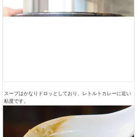
◆よくばり カレーらーめん
こいこく（税込み1070円）
いわゆる「全部のせ」に相当する「よくばり カレーらーめ
ん」は以下の通り。今度は「辛口」を注文しています。
どんぶりは深めかつ大きめで、一般的なラーメンの3割増
し位の量が入りそう。