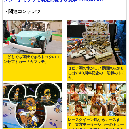
・関連コンテンツ
こどもでも運転できるトヨタのコ
ンセプトカー「カマッテ」
セピア調の懐かしい雰囲気をかも
し出す40周年記念の「昭和のトミ
カ」
レースクイーン風からナースま
で、東京モーターショーのキュー