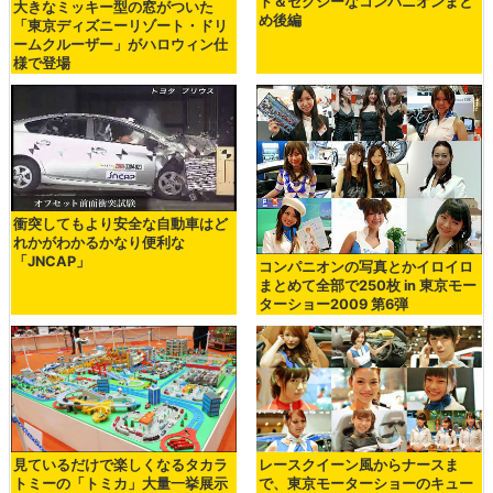
ト＆セクシーなコンパニオンまと
大きなミッキー型の窓がついた
め後編
「東京ディズニーリゾート・ドリ
ームクルーザー」がハロウィン仕
様で登場
衝突してもより安全な自動車はど
れかがわかるかなり便利な
「JNCAP」
コンパニオンの写真とかイロイロ
まとめて全部で250枚 in 東京モー
ターショー2009 第6弾
見ているだけで楽しくなるタカラ
レースクイーン風からナースま
トミーの「トミカ」大量一挙展示
で、東京モーターショーのキュー