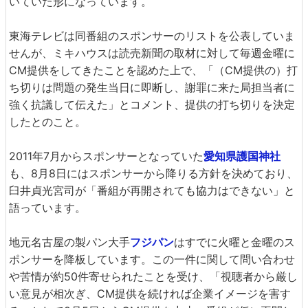
いていた形になっています。
東海テレビは同番組のスポンサーのリストを公表していま
せんが、ミキハウスは読売新聞の取材に対して毎週金曜に
CM提供をしてきたことを認めた上で、「（CM提供の）打
ち切りは問題の発生当日に即断し、謝罪に来た局担当者に
強く抗議して伝えた」とコメント、提供の打ち切りを決定
したとのこと。
2011年7月からスポンサーとなっていた
愛知県護国神社
も、8月8日にはスポンサーから降りる方針を決めており、
臼井貞光宮司が「番組が再開されても協力はできない」と
語っています。
地元名古屋の製パン大手
フジパン
はすでに火曜と金曜のス
ポンサーを降板しています。この一件に関して問い合わせ
や苦情が約50件寄せられたことを受け、「視聴者から厳し
い意見が相次ぎ、CM提供を続ければ企業イメージを害す