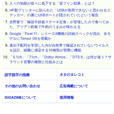
人々の知能が徐々に低下する「逆フリン効果」とは？
HP製プリンターに貼られた「USBが使用できないと思わせるス
テッカー」の裏にUSBポートが隠されていたという報告
吉野家で「極旨牛鉄板ステーキ定食」が登場したので食べてみ
た、アツアツ鉄板で牛肉のうまみが味わえる
Google「Pixel 11」シリーズ4機種の詳細スペックが流出、全モ
デルにTensor G6を搭載か
遺伝子配列を学習したAIが自然界で確認されていないウイルス
を設計、細菌に感染する16種類が実際に機能
「5.1ch」「7.1ch」「Dolby Atmos」「DTS:X」は何が違う？サ
ラウンド音響の種類と仕組みとは
ネタのタレコミ
その他のお問い合わせ
広告掲載について
GIGAZINEについて
採用情報