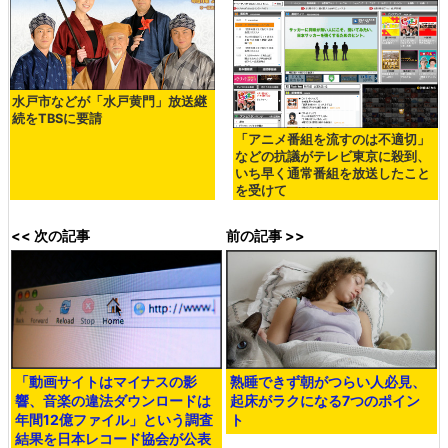
水戸市などが「水戸黄門」放送継
続をTBSに要請
「アニメ番組を流すのは不適切」
などの抗議がテレビ東京に殺到、
いち早く通常番組を放送したこと
を受けて
<< 次の記事
前の記事 >>
「動画サイトはマイナスの影
熟睡できず朝がつらい人必見、
響、音楽の違法ダウンロードは
起床がラクになる7つのポイン
年間12億ファイル」という調査
ト
結果を日本レコード協会が公表