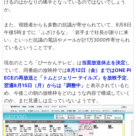
けるのはかなりの痛手となっているのではないでしょう
か。
また、視聴者からも多数の抗議が寄せられていて、8月8日
午後5時までに「ふざけるな」「岩手まで社長が謝りに来
い」といった抗議の電話やメールが計1万3000件寄せられ
ているということです。
現在のところ「ぴーかんテレビ」は
当面放送休止を決定
し
ていて、同番組の放映枠では
8月12日（金）まではONE PI
ECEの再放送と「トムとジェリー テイルズ」を放映予定、
翌週8月15日（月）からは「調整中」
と表示されているた
め、今後この朝の放映枠をどのような内容で構成していく
のか、まだ見通しは立っていないようです。