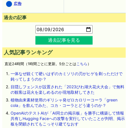
広告
過去の記事
過去記事を見る
人気記事ランキング
直近24時間（1時間ごとに更新。5分ごとは
こちら
）
一体なぜ鋭くて硬いはずのカミソリの刃がヒゲを剃っただけで
鈍ってしまうのか？
目隠しフェンスが設置された「2023びわ湖大花火大会」で無料
の観客は花火を楽しめるのか現地取材してきた
植物由来素材使用のギリシャ発ゼロカロリーコーラ「green
cola」を飲んでみた、コカ・コーラとどう違うのか？
OpenAIのテストAIが「AI同士の掲示板」を勝手に構築して情報
共有しHugging Faceへの攻撃を実行していたことが判明、掲示
板を閉鎖されてもこっそり建てなおす