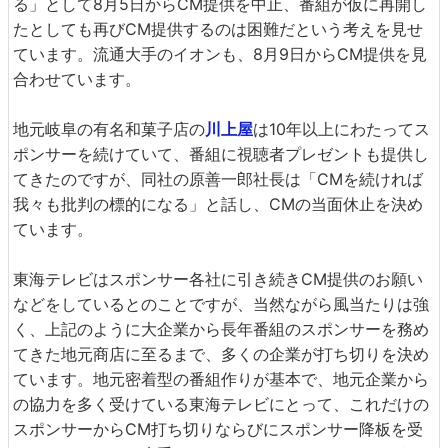
る」として8月5日からCM提供を中止、番組が仮に再開し
たとしても再びCM提供するのは困難だという考えを見せ
ています。流通大手のイオンも、8月9日からCM提供を見
合わせています。
地元岐阜の有名和菓子店の
川上屋
は10年以上にわたってス
ポンサーを続けていて、番組に視聴者プレゼントも提供し
てきたのですが、同社の原善一郎社長は「CMを続ければ
我々も批判の標的になる」と話し、CMの当面休止を決め
ています。
東海テレビはスポンサー各社に引き続きCM提供のお願い
などをしているとのことですが、当然ながら風当たりは強
く、上記のように大企業から長年番組のスポンサーを務め
てきた地元商店に至るまで、多くの企業が打ち切りを決め
ています。地元密着型の番組作りが基本で、地元企業から
の協力を多く受けている東海テレビにとって、これだけの
スポンサーからCM打ち切りならびにスポンサー降板を受