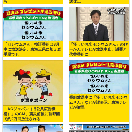
も
送休止
「セシウムさん」検証番組は8月
「怪しいお米 セシウムさん」のぴ
中に放送決定、東海三県に加え岩
ーかんテレビが放送中止、謝罪と
手県でも
代替番組に
番組放送中に「怪しいお米 セシウ
ムさん」などが誤表示、東海テレ
ビが謝罪
「ACジャパン（旧公共広告機
構）」のCM、震災前後に首都圏
で約2万回放送される