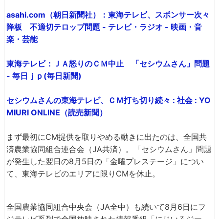
asahi.com（朝日新聞社）：東海テレビ、スポンサー次々
降板 不適切テロップ問題 - テレビ・ラジオ - 映画・音
楽・芸能
東海テレビ：ＪＡ怒りのＣＭ中止 「セシウムさん」問題
- 毎日ｊｐ(毎日新聞)
セシウムさんの東海テレビ、ＣＭ打ち切り続々 : 社会 : YO
MIURI ONLINE（読売新聞）
まず最初にCM提供を取りやめる動きに出たのは、全国共
済農業協同組合連合会（JA共済）。「セシウムさん」問題
が発生した翌日の8月5日の「金曜プレステージ」につい
て、東海テレビのエリアに限りCMを休止。
全国農業協同組合中央会（JA全中）も続いて8月6日にフ