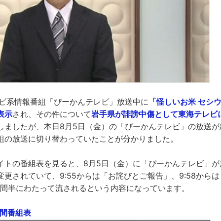
レビ系情報番組「ぴーかんテレビ」放送中に
「怪しいお米 セシ
表示
され、その件について
岩手県が誹謗中傷として東海テレビ
しましたが、本日8月5日（金）の「ぴーかんテレビ」の放送が
組の放送に切り替わっていたことが分かりました。
イトの番組表を見ると、8月5日（金）に「ぴーかんテレビ」が
更されていて、9:55からは「お詫びとご報告」、9:58から
時間半にわたって流されるという内容になっています。
週間番組表