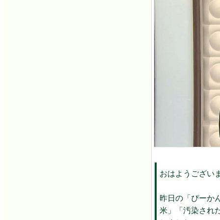
おはようござい
昨日の「ぴーか
米」「汚染され