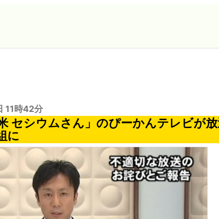
日 11時42分
米 セシウムさん」のぴーかんテレビが放
組に