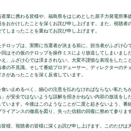
畜産業に携わる皆様や、福島県をはじめとした原子力発電所事
惑をおかけしたことを深くお詫び申し上げます。また、視聴者
せてしまったことを重ねてお詫び申し上げます。
たテロップは、実際に当選者が決まる前に、担当者がふざけ心
今回はその仮のテロップを操作ミスにより放送してしまいまし
いえ、ふざけ心では済まされない、大変不謹慎な表現をしたこ
当者の不見識、そして番組プロデューサー、ディレクターのチ
甘さがあったことを深く反省しています。
を食い止めるべく、細心の注意を払わなければならない私たち
れ」が安全ではないような誤解を招きかねない内容の放送をし
しています。今後はこのようなことが二度と起きないよう、番
プライアンスの徹底を図り、失った信頼の回復に努めて参りま
の皆様、視聴者の皆様に深くお詫び申し上げます。このたびは