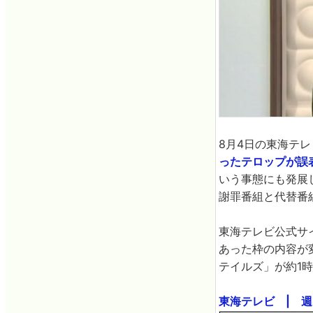
8月4日の東海テ
ったテロップが誤
いう事態にも発展
謝罪番組と代替番
東海テレビ公式サ
あった枠の内容が変
テイルズ」が約1
東海テレビ | 