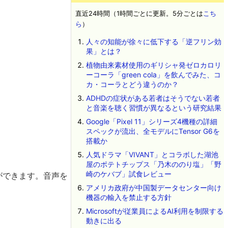
直近24時間（1時間ごとに更新。5分ごとは
こち
ら
）
人々の知能が徐々に低下する「逆フリン効
果」とは？
植物由来素材使用のギリシャ発ゼロカロリ
ーコーラ「green cola」を飲んでみた、コ
カ・コーラとどう違うのか？
ADHDの症状がある若者はそうでない若者
と音楽を聴く習慣が異なるという研究結果
Google「Pixel 11」シリーズ4機種の詳細
スペックが流出、全モデルにTensor G6を
搭載か
人気ドラマ「VIVANT」とコラボした湖池
屋のポテトチップス「乃木ののり塩」「野
崎のケバブ」試食レビュー
ができます。音声を
アメリカ政府が中国製データセンター向け
機器の輸入を禁止する方針
Microsoftが従業員によるAI利用を制限する
動きに出る