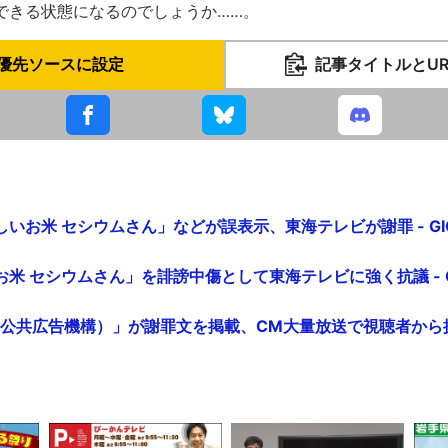
できる状態になるのでしょうか……。
優先ソースに設定
記事タイトルとU
いお米 セシウムさん」などが誤表示、東海テレビが謝罪 - GIG
米 セシウムさん」を誹謗中傷として東海テレビに強く抗議 - GI
公共広告機構）」が謝罪文を掲載、CM大量放送で視聴者から抗議が