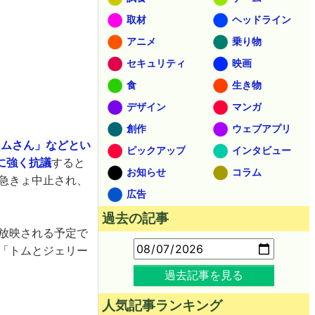
取材
ヘッドライン
アニメ
乗り物
セキュリティ
映画
食
生き物
デザイン
マンガ
創作
ウェブアプリ
ウムさん」などとい
ピックアップ
インタビュー
に強く抗議
すると
お知らせ
コラム
急きょ中止され、
広告
過去の記事
放映される予定で
は「トムとジェリー
過去記事を見る
人気記事ランキング