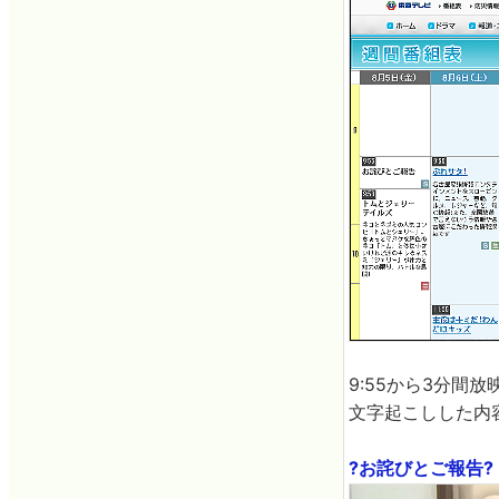
9:55から3分
文字起こしした内
?お詫びとご報告? -