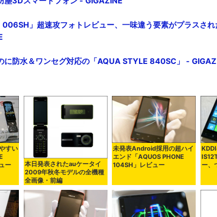
3Dスマートフォン - GIGAZINE
ONE 006SH」超速攻フォトレビュー、一味違う要素がプラスさ
E
防水＆ワンセグ対応の「AQUA STYLE 840SC」 - GIGAZ
やすい
未発表Android採用の超ハイ
KDD
E
エンド「AQUOS PHONE
IS
本日発表されたauケータイ
ビュー
104SH」レビュー
ー、
2009年秋冬モデルの全機種
全画像・前編