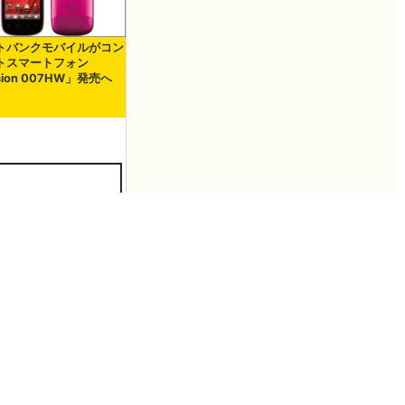
トバンクモバイルがコン
トスマートフォン
sion 007HW」発売へ
突破、「もう一台無