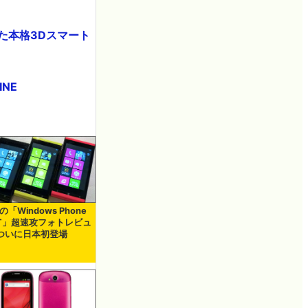
れた本格3Dスマート
INE
Iの「Windows Phone
12T」超速攻フォトレビュ
ついに日本初登場