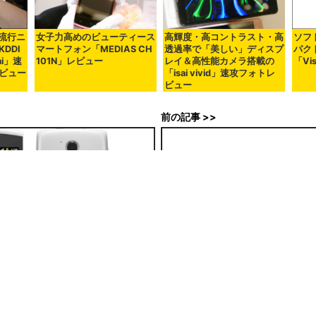
流行ニ
女子力高めのビューティース
高輝度・高コントラスト・高
ソフ
DDI
マートフォン「MEDIAS CH
透過率で「美しい」ディスプ
パク
i」速
101N」レビュー
レイ＆高性能カメラ搭載の
「Vi
ビュー
「isai vivid」速攻フォトレ
ビュー
前の記事 >>
ルスマートフォン 008Z」をソ
ウィルコムの契約数が400万件再
料」などで劇的なV字回復