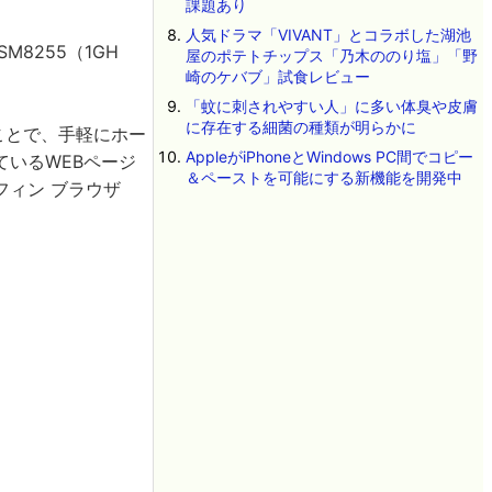
課題あり
人気ドラマ「VIVANT」とコラボした湖池
8255（1GH
屋のポテトチップス「乃木ののり塩」「野
崎のケバブ」試食レビュー
「蚊に刺されやすい人」に多い体臭や皮膚
に存在する細菌の種類が明らかに
ることで、手軽にホー
AppleがiPhoneとWindows PC間でコピー
いるWEBページ
＆ペーストを可能にする新機能を開発中
ルフィン ブラウザ