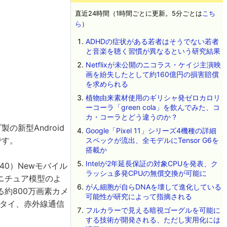
直近24時間（1時間ごとに更新。5分ごとは
こち
ら
）
ADHDの症状がある若者はそうでない若者
と音楽を聴く習慣が異なるという研究結果
Netflixが未公開のニコラス・ケイジ主演映
画を紛失したとして約160億円の損害賠償
を求められる
植物由来素材使用のギリシャ発ゼロカロリ
ーコーラ「green cola」を飲んでみた、コ
カ・コーラとどう違うのか？
新型Android
Google「Pixel 11」シリーズ4機種の詳細
です。
スペックが流出、全モデルにTensor G6を
搭載か
Intelが2年延長保証の対象CPUを発表、ク
×540）Newモバイル
ラッシュ多発CPUの無償交換が可能に
ニチュア模型のよ
がん細胞が自らDNAを壊して進化している
約800万画素カメ
可能性が研究によって指摘される
フケータイ、赤外線通信
フルカラーで見える暗視ゴーグルを可能に
する技術が開発される、ただし実用化には