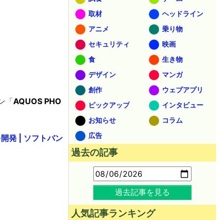
取材
ヘッドライン
アニメ
乗り物
セキュリティ
映画
食
生き物
デザイン
マンガ
創作
ウェブアプリ
ン「
AQUOS PHO
ピックアップ
インタビュー
お知らせ
コラム
広告
を開発 | ソフトバン
過去の記事
過去記事を見る
人気記事ランキング