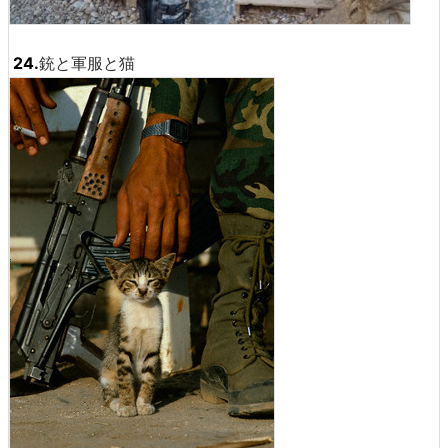
24.
銃と軍服と猫