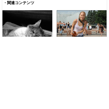
・関連コンテンツ
容赦なき水の戦い、舞台は真夏の
サンクトペテルブルグ
猫vs飼い主の靴、衝撃の結末
叫びたくなるぐらいにかわいい動
兵士たちのお茶目な一面をかいま
物の赤ん坊・子どもたちの写真
見ることができる15枚の写真