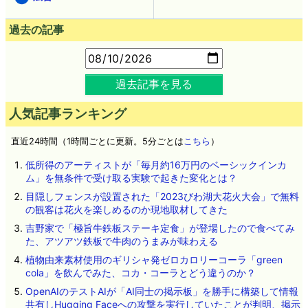
過去の記事
過去記事を見る
人気記事ランキング
直近24時間（1時間ごとに更新。5分ごとは
こちら
）
低所得のアーティストが「毎月約16万円のベーシックインカ
ム」を無条件で受け取る実験で起きた変化とは？
目隠しフェンスが設置された「2023びわ湖大花火大会」で無料
の観客は花火を楽しめるのか現地取材してきた
吉野家で「極旨牛鉄板ステーキ定食」が登場したので食べてみ
た、アツアツ鉄板で牛肉のうまみが味わえる
植物由来素材使用のギリシャ発ゼロカロリーコーラ「green
cola」を飲んでみた、コカ・コーラとどう違うのか？
OpenAIのテストAIが「AI同士の掲示板」を勝手に構築して情報
共有しHugging Faceへの攻撃を実行していたことが判明、掲示