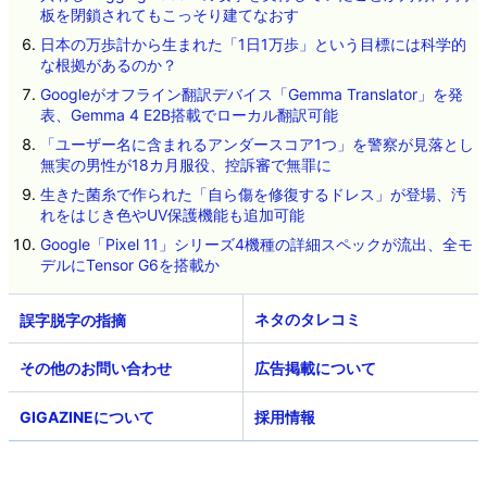
板を閉鎖されてもこっそり建てなおす
日本の万歩計から生まれた「1日1万歩」という目標には科学的
な根拠があるのか？
Googleがオフライン翻訳デバイス「Gemma Translator」を発
表、Gemma 4 E2B搭載でローカル翻訳可能
「ユーザー名に含まれるアンダースコア1つ」を警察が見落とし
無実の男性が18カ月服役、控訴審で無罪に
生きた菌糸で作られた「自ら傷を修復するドレス」が登場、汚
れをはじき色やUV保護機能も追加可能
Google「Pixel 11」シリーズ4機種の詳細スペックが流出、全モ
デルにTensor G6を搭載か
ネタのタレコミ
その他のお問い合わせ
広告掲載について
GIGAZINEについて
採用情報