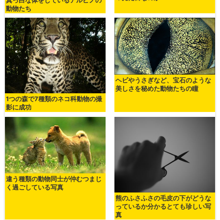
真っ白な体をしているアルビノの
動物たち
ヘビやうさぎなど、宝石のような
美しさを秘めた動物たちの瞳
1つの森で7種類のネコ科動物の撮
影に成功
違う種類の動物同士が仲むつまじ
く過ごしている写真
熊のふさふさの毛皮の下がどうな
っているか分かるとても珍しい写
真