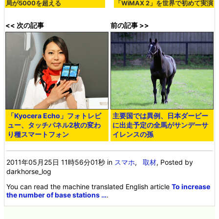
局が5000を超える
「WiMAX 2」を世界で初めて実演
<< 次の記事
前の記事 >>
「Kyocera Echo」フォトレビ
主要国では異例、日本ダービー
ュー、タッチパネル2枚の変わ
に出走予定の全馬がサンデーサ
り種スマートフォン
イレンスの孫
2011年05月25日 11時56分01秒
in
スマホ
,
取材
, Posted by
darkhorse_log
You can read the machine translated English article
To increase
the number of base stations …
.