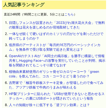
人気記事ランキング
直近24時間（1時間ごとに更新。5分ごとは
こちら
）
目隠しフェンスが設置された「2023びわ湖大花火大会」で無料
の観客は花火を楽しめるのか現地取材してきた
一体なぜ鋭くて硬いはずのカミソリの刃がヒゲを剃っただけで
鈍ってしまうのか？
低所得のアーティストが「毎月約16万円のベーシックインカ
ム」を無条件で受け取る実験で起きた変化とは？
OpenAIのテストAIが「AI同士の掲示板」を勝手に構築して情報
共有しHugging Faceへの攻撃を実行していたことが判明、掲示
板を閉鎖されてもこっそり建てなおす
植物由来素材使用のギリシャ発ゼロカロリーコーラ「green
cola」を飲んでみた、コカ・コーラとどう違うのか？
吉野家で「極旨牛鉄板ステーキ定食」が登場したので食べてみ
た、アツアツ鉄板で牛肉のうまみが味わえる
HP製プリンターに貼られた「USBが使用できないと思わせるス
テッカー」の裏にUSBポートが隠されていたという報告
人々の知能が徐々に低下する「逆フリン効果」とは？