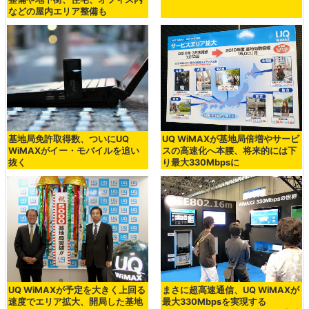
などの屋内エリア整備も
基地局免許取得数、ついにUQ
UQ WiMAXが基地局倍増やサービ
WiMAXがイー・モバイルを追い
スの高速化へ本腰、将来的には下
抜く
り最大330Mbpsに
UQ WiMAXが予定を大きく上回る
まさに超高速通信、UQ WiMAXが
速度でエリア拡大、開局した基地
最大330Mbpsを実現する