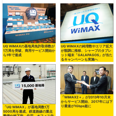
UQ WiMAXの基地局免許取得数が
UQ WiMAXの純増数やエリア拡大
1万局を突破、商用サービス開始か
が順調に推移、シャープのタブレ
ら1年で達成
ット端末「GALAPAGOS」が当た
るキャンペーンも実施へ
「WiMAX2＋」が2013年10月末
からサービス開始、2017年には下
り最速が1Gbps超に
「UQ WiMAX」が基地局数1万
5000局を達成、鉄道路線の重点
整備や地下街、住宅、オフィス内