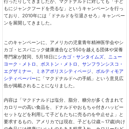
行ったりしてきましたが、マクドナルドに対しても「子ど
もにジャンクフードを売るな」というキャンペーンを行っ
ており、2010年には「ドナルドを引退させろ」キャンペー
ンを展開してきました。
このキャンペーンに、アメリカの児童青年精神医学会やシ
カゴ・ヒスパニック健康連合など550を越える団体や栄養
専門家が賛同、5月18日に
シカゴ・サンタイムズ
、
ニュー
ヨーク・メトロ
、
ボストン・メトロ
、
サンフランシスコ・
エグザミナー
、
ミネアポリスシティページ
、
ボルティモア
シティペーパー
に「マクドナルドへの手紙」という意見広
告が掲載されることになりました。
内容は「マクドナルドは塩分、脂分、糖分が多く含まれて
カロリーの高い食品を、ドナルドやおもちゃ付きハッピー
セットなどを利用して子どもたちに売るのを中止せよ」と
要求するもの。アメリカでは現在、子ども(2歳～17歳)向け
の食品には健康にいいものをある程度入れ、カロリーなど