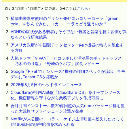
直近24時間（1時間ごとに更新。5分ごとは
こちら
）
植物由来素材使用のギリシャ発ゼロカロリーコーラ「green
cola」を飲んでみた、コカ・コーラとどう違うのか？
ADHDの症状がある若者はそうでない若者と音楽を聴く習慣が異
なるという研究結果
アメリカ政府が中国製データセンター向け機器の輸入を禁止す
る方針
人気ドラマ「VIVANT」とコラボした湖池屋のポテトチップス
「乃木ののり塩」「野崎のケバブ」試食レビュー
Google「Pixel 11」シリーズ4機種の詳細スペックが流出、全モ
デルにTensor G6を搭載か
2026年8月5日のヘッドラインニュース
Cloudflareが社内AI基盤「Cloudflare OS」をオープンソース
化、機密情報を守りながら業務アプリを作成可能に
合計月間インストール数20億回超の人気npmパッケージ群を狙
った大規模サプライチェーン攻撃が発生
Netflixが未公開のニコラス・ケイジ主演映画を紛失したとして
約160億円の損害賠償を求められる