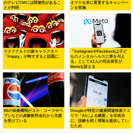
のテレビCMには関連性があるこ
オマケを本に変更するキャンペー
とが判明
ンを実施
マクドナルドの新キャラクター
「InstagramやFacebookは子ど
「Happy」が怖すぎると話題に
ものメンタルヘルスに害を与え
る」として42人の司法長官が
Metaを訴える
96の保健機関がコカ・コーラやペ
Googleが特定の健康関連検索クエ
プシなどの炭酸飲料会社から支援
リで「AIによる概要」を非表示
を受けている
に、誤解を招く情報を提供してい
たため