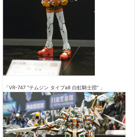
「VR-747 "テムジン タイプa8 白虹騎士団" 」