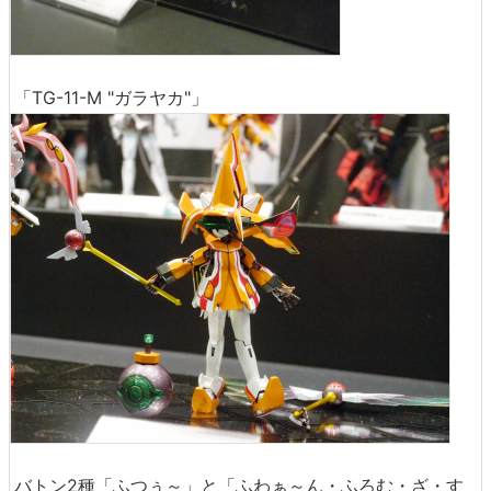
「TG-11-M "ガラヤカ"」
バトン2種「ふつぅ～」と「ふわぁ～ん・ふろむ・ざ・す