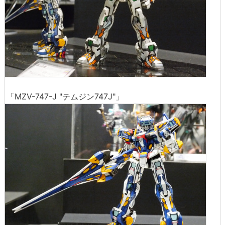
「MZV-747-J "テムジン747J"」