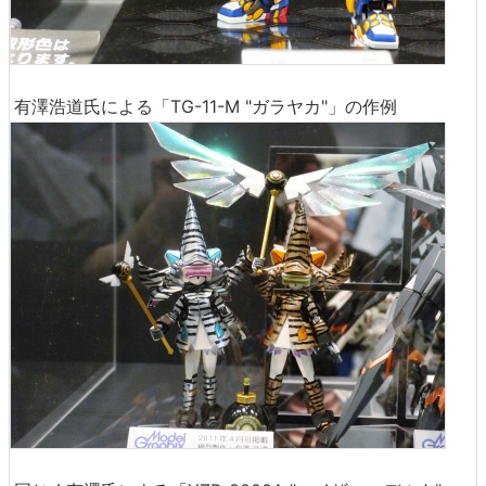
有澤浩道氏による「TG-11-M "ガラヤカ"」の作例