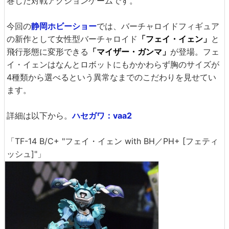
巻した対戦アクションゲームです。
今回の
静岡ホビーショー
では、バーチャロイドフィギュア
の新作として女性型バーチャロイド
「フェイ・イェン」
と
飛行形態に変形できる
「マイザー・ガンマ」
が登場。フェ
イ・イェンはなんとロボットにもかかわらず胸のサイズが
4種類から選べるという異常なまでのこだわりを見せてい
ます。
詳細は以下から。
ハセガワ：vaa2
「TF-14 B/C+ "フェイ・イェン with BH／PH+ [フェティ
ッシュ]"」